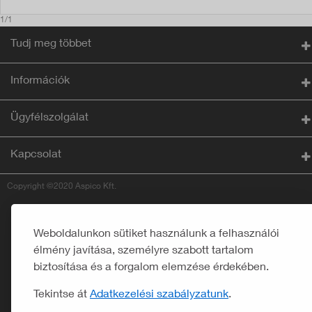
1/1
Tudj meg többet
Információk
Ügyfélszolgálat
Kapcsolat
Copyright ©2020 Aspico Kft.
Weboldalunkon sütiket használunk a felhasználói
élmény javítása, személyre szabott tartalom
biztosítása és a forgalom elemzése érdekében.
Tekintse át
Adatkezelési szabályzatunk
.