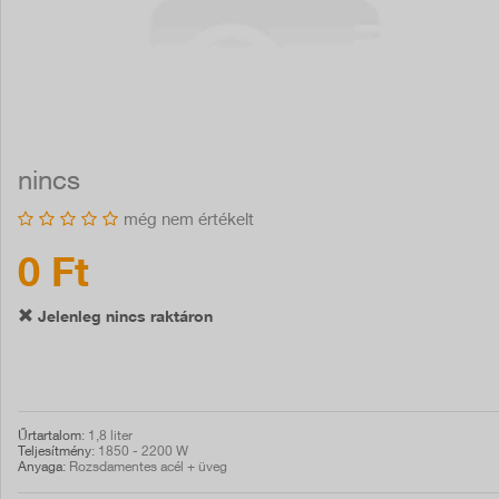
nincs
még nem értékelt
0 Ft
Jelenleg nincs raktáron
Űrtartalom
: 1,8 liter
Teljesítmény
: 1850 - 2200 W
Anyaga
: Rozsdamentes acél + üveg