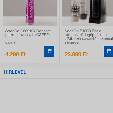
SodaCo Q809194 Connect
SodaCo B100B Basic
patron, rózsaszín (CSERE)
otthoni szódagép, fekete
+2db szénsavasító flakonnal
Q809194
B100BPack
4.290 Ft
23.890 Ft
HÍRLEVÉL