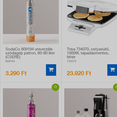
SodaCo 809194 univerzális
Trisa 734070, ostyasütő,
szódagép patron, 60-80 liter
1000W, tapadásmentes,
(CSERE)
fehér
809194
734070
3.290 Ft
23.920 Ft