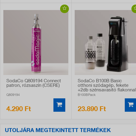
SodaCo Q809194 Connect
SodaCo B100B Basic
patron, rózsaszín (CSERE)
otthoni szódagép, fekete
+2db szénsavasító flakonnal
Q809194
B100BPack
4.290 Ft
23.890 Ft
UTOLJÁRA MEGTEKINTETT TERMÉKEK