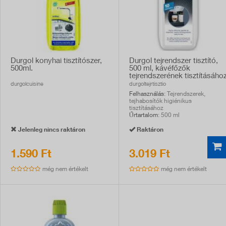
Durgol konyhai tisztítószer,
Durgol tejrendszer tisztító,
500ml.
500 ml, kávéfőzők
tejrendszerének tisztításáho
durgolcuisine
durgoltejrtisztio
Felhasználás
: Tejrendszerek,
tejhabosítók higiénikus
tisztításához
Űrtartalom
: 500 ml
Jelenleg nincs raktáron
Raktáron
1.590 Ft
3.019 Ft
még nem értékelt
még nem értékelt