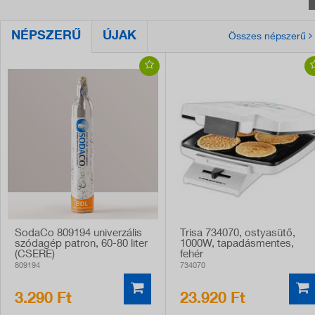
NÉPSZERŰ
ÚJAK
Összes népszerű
SodaCo 809194 univerzális
Trisa 734070, ostyasütő,
szódagép patron, 60-80 liter
1000W, tapadásmentes,
(CSERE)
fehér
809194
734070
3.290 Ft
23.920 Ft