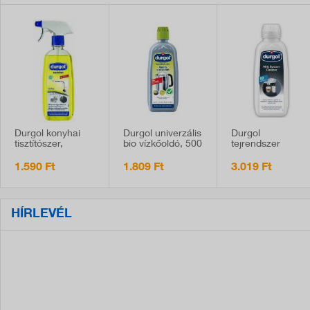
Durgol konyhai
Durgol univerzális
Durgol
tisztítószer,
bio vízkőoldó, 500
tejrendszer
500ml.
ml
tisztító, 500 ml,
kávéfőzők
1.590 Ft
1.809 Ft
3.019 Ft
tejrendszerének
tisztításához
HÍRLEVÉL