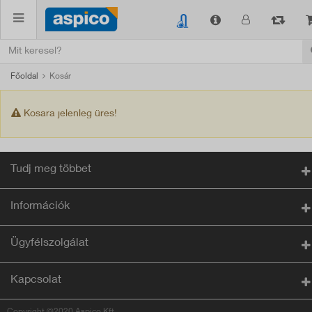
Főoldal
Kosár
Kosara jelenleg üres!
Tudj meg többet
Információk
Ügyfélszolgálat
Kapcsolat