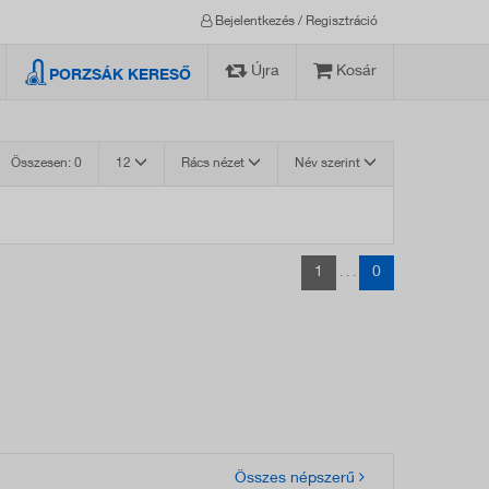
Bejelentkezés / Regisztráció
Újra
Kosár
PORZSÁK KERESŐ
Összesen: 0
12
Rács nézet
Név szerint
1
0
. . .
Összes népszerű