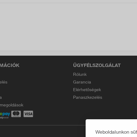
MÁCIÓK
ÜGYFÉLSZOLGÁLAT
Rólunk
elés
Garancia
Elérhetőségek
a
Panaszkezelés
i megoldások
Weboldalunkon süti