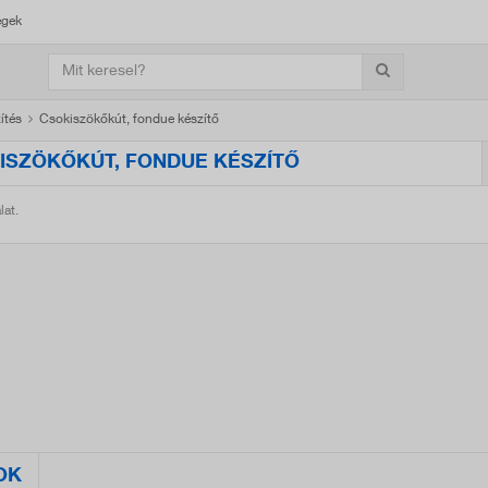
égek
ítés
Csokiszökőkút, fondue készítő
ISZÖKŐKÚT, FONDUE KÉSZÍTŐ
lat.
OK