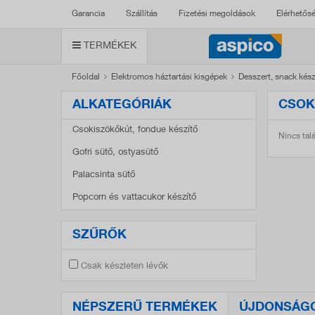
Garancia
Szállítás
Fizetési megoldások
Elérhetős
TERMÉKEK
Főoldal
Elektromos háztartási kisgépek
Desszert, snack kész
ALKATEGÓRIÁK
CSOK
Csokiszökőkút, fondue készítő
Nincs talá
Gofri sütő, ostyasütő
Palacsinta sütő
Popcorn és vattacukor készítő
SZŰRŐK
Csak készleten lévők
NÉPSZERŰ TERMÉKEK
ÚJDONSÁG