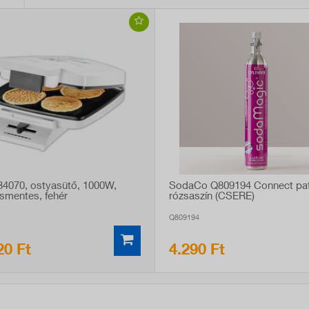
734070, ostyasütő, 1000W,
SodaCo Q809194 Connect pat
smentes, fehér
rózsaszín (CSERE)
Q809194
20 Ft
4.290 Ft