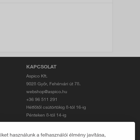
KAPCSOLAT
Aspico Kft.
9028 Győr, Fehérvári út 78.
webshop@aspico.hu
+36 96 511 291
Hétfőtől csütörtökig 8-tól 16-ig
Pénteken 8-tól 14-ig
ket használunk a felhasználói élmény javítása,
Developed by
polcsa