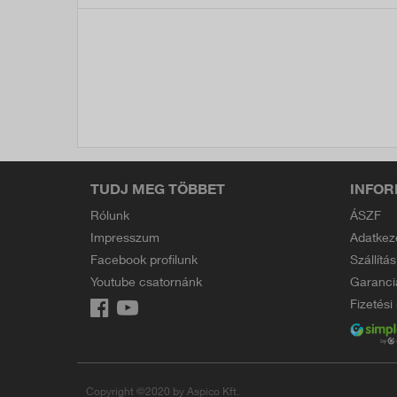
TUDJ MEG TÖBBET
INFOR
Rólunk
ÁSZF
Impresszum
Adatkez
Facebook profilunk
Szállítás
Youtube csatornánk
Garanci
Fizetés
Copyright ©2020 by Aspico Kft.