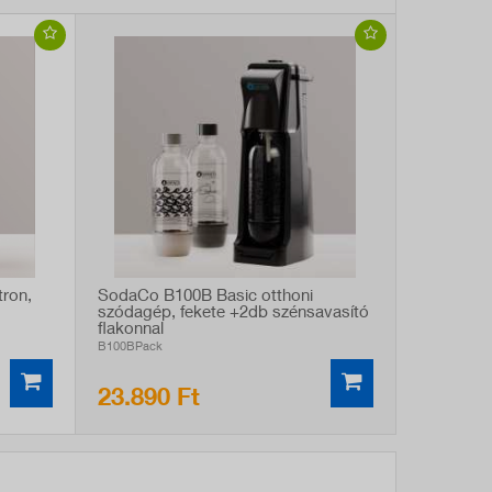
ron,
SodaCo B100B Basic otthoni
szódagép, fekete +2db szénsavasító
flakonnal
B100BPack
23.890 Ft