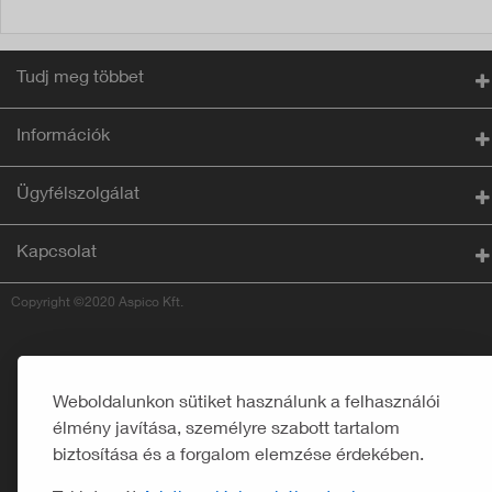
Tudj meg többet
Információk
Ügyfélszolgálat
Kapcsolat
Copyright ©2020 Aspico Kft.
Weboldalunkon sütiket használunk a felhasználói
élmény javítása, személyre szabott tartalom
biztosítása és a forgalom elemzése érdekében.