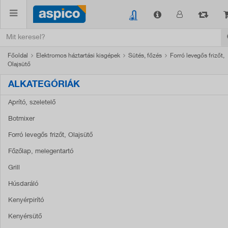
Főoldal
Elektromos háztartási kisgépek
Sütés, főzés
Forró levegős frizőt,
Olajsütő
ALKATEGÓRIÁK
Aprító, szeletelő
Botmixer
Forró levegős frizőt, Olajsütő
Főzőlap, melegentartó
Grill
Húsdaráló
Kenyérpirító
Kenyérsütő