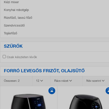
Kézi mixer
Konyhai robotgép
Rizsfőző, lassú főző
Szendvicssütő
Tojásfőző
SZŰRŐK
Csak készleten lévők
FORRÓ LEVEGŐS FRIZŐT, OLAJSÜTŐ
Összesen: 2
12
Rács nézet
Név szerint