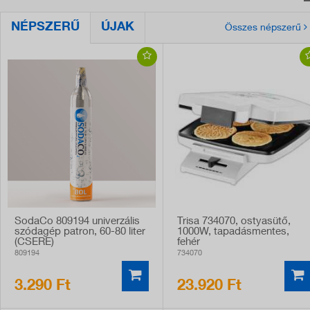
NÉPSZERŰ
ÚJAK
Összes népszerű
SodaCo 809194 univerzális
Trisa 734070, ostyasütő,
szódagép patron, 60-80 liter
1000W, tapadásmentes,
(CSERE)
fehér
809194
734070
3.290 Ft
23.920 Ft