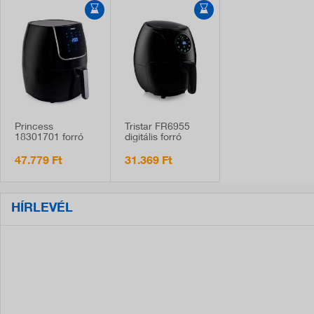
Princess
Tristar FR6955
18301701 forró
digitális forró
levegős fritőz,
levegős fritőz
1700W, 6 literes,
1200W, 3,2L
47.779 Ft
31.369 Ft
digitális kijelzővel
HÍRLEVÉL