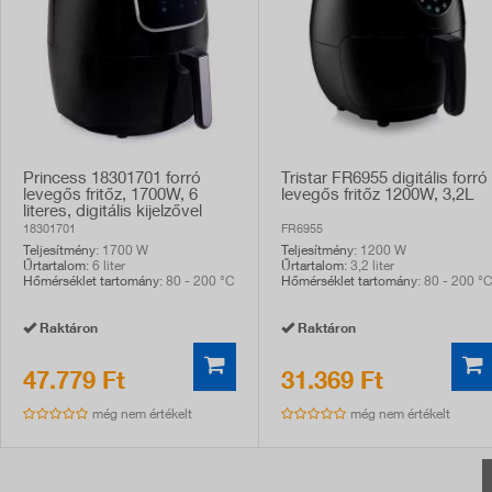
Princess 18301701 forró
Tristar FR6955 digitális forró
levegős fritőz, 1700W, 6
levegős fritőz 1200W, 3,2L
literes, digitális kijelzővel
18301701
FR6955
Teljesítmény
: 1700 W
Teljesítmény
: 1200 W
Űrtartalom
: 6 liter
Űrtartalom
: 3,2 liter
Hőmérséklet tartomány
: 80 - 200 °C
Hőmérséklet tartomány
: 80 - 200 °
Raktáron
Raktáron
47.779 Ft
31.369 Ft
még nem értékelt
még nem értékelt