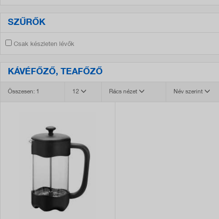
SZŰRŐK
Csak készleten lévők
KÁVÉFŐZŐ, TEAFŐZŐ
Összesen: 1
12
Rács nézet
Név szerint