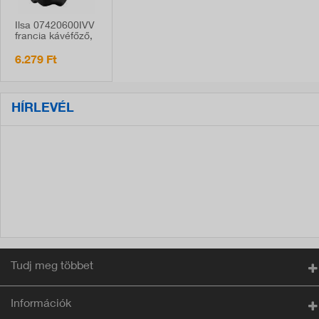
Ilsa 07420600IVV
francia kávéfőző,
600 ml
6.279 Ft
HÍRLEVÉL
Tudj meg többet
Információk