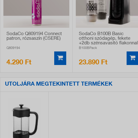
SodaCo Q809194 Connect
SodaCo B100B Basic
patron, rózsaszín (CSERE)
otthoni szódagép, fekete
+2db szénsavasító flakonnal
Q809194
B100BPack
4.290 Ft
23.890 Ft
UTOLJÁRA MEGTEKINTETT TERMÉKEK