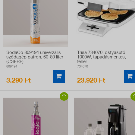
SodaCo 809194 univerzális
Trisa 734070, ostyasütő,
szódagép patron, 60-80 liter
1000W, tapadásmentes,
(CSERE)
fehér
809194
734070
3.290 Ft
23.920 Ft