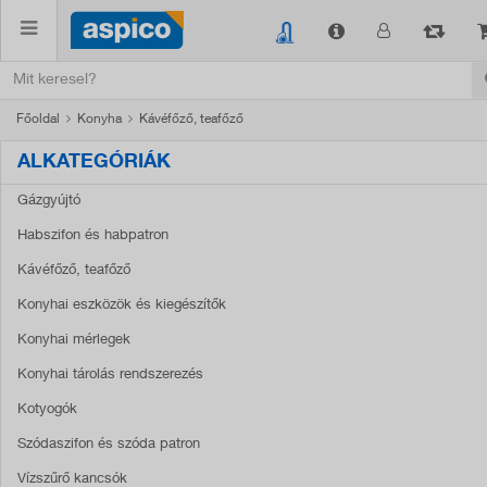
Főoldal
Konyha
Kávéfőző, teafőző
ALKATEGÓRIÁK
Gázgyújtó
Habszifon és habpatron
Kávéfőző, teafőző
Konyhai eszközök és kiegészítők
Konyhai mérlegek
Konyhai tárolás rendszerezés
Kotyogók
Szódaszifon és szóda patron
Vízszűrő kancsók