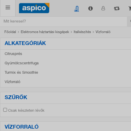
Főoldal
Elektromos háztartási kisgépek
Italkészítés
Vízforraló
ALKATEGÓRIÁK
Citrusprés
Gyümölcscentrifuga
Turmix és Smoothie
Vízforraló
SZŰRŐK
Csak készleten lévők
VÍZFORRALÓ