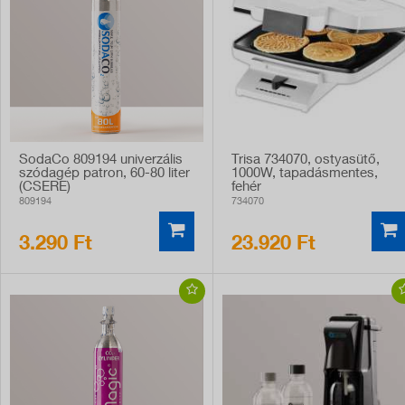
SodaCo 809194 univerzális
Trisa 734070, ostyasütő,
szódagép patron, 60-80 liter
1000W, tapadásmentes,
(CSERE)
fehér
809194
734070
3.290 Ft
23.920 Ft