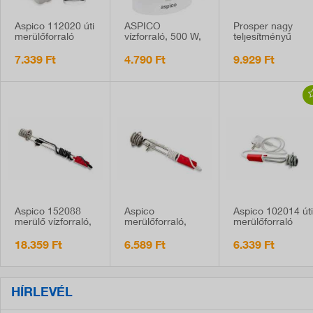
Aspico 112020 úti
ASPICO
Prosper nagy
merülőforraló
vízforraló, 500 W,
teljesítményű
színes tartóban,
1 liter
merülőforraló,
edzett
1500W
7.339 Ft
4.790 Ft
9.929 Ft
üvegpohárral,
350W
Aspico 152088
Aspico
Aspico 102014 út
merülő vízforraló,
merülőforraló,
merülőforraló
2000W
1000W
színes tartóban,
350W
18.359 Ft
6.589 Ft
6.339 Ft
HÍRLEVÉL