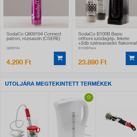
SodaCo Q809194 Connect
SodaCo B100B Basic
patron, rózsaszín (CSERE)
otthoni szódagép, fekete
+2db szénsavasító flakonnal
Q809194
B100BPack
4.290 Ft
23.890 Ft
UTOLJÁRA MEGTEKINTETT TERMÉKEK