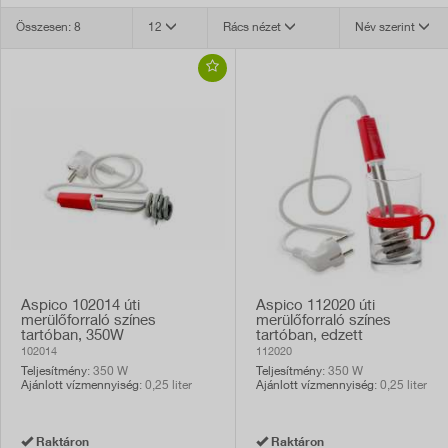
Összesen: 8
12
Rács nézet
Név szerint
Aspico 102014 úti
Aspico 112020 úti
merülőforraló színes
merülőforraló színes
tartóban, 350W
tartóban, edzett
üvegpohárral, 350W
102014
112020
Teljesítmény
: 350 W
Teljesítmény
: 350 W
Ajánlott vízmennyiség
: 0,25 liter
Ajánlott vízmennyiség
: 0,25 liter
Raktáron
Raktáron