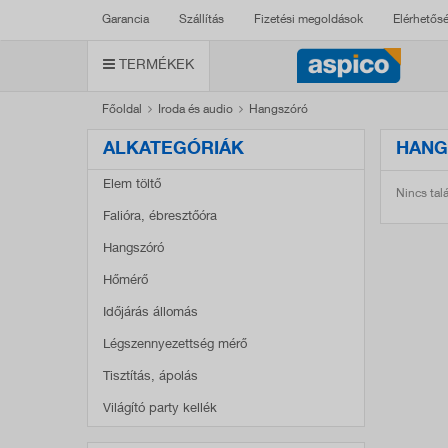
Garancia
Szállítás
Fizetési megoldások
Elérhetős
TERMÉKEK
Főoldal
Iroda és audio
Hangszóró
ALKATEGÓRIÁK
HANG
Elem töltő
Nincs talá
Falióra, ébresztőóra
Hangszóró
Hőmérő
Időjárás állomás
Légszennyezettség mérő
Tisztítás, ápolás
Világító party kellék