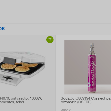
OK
734070, ostyasütő, 1000W,
SodaCo Q809194 Connect pat
smentes, fehér
rózsaszín (CSERE)
Q809194