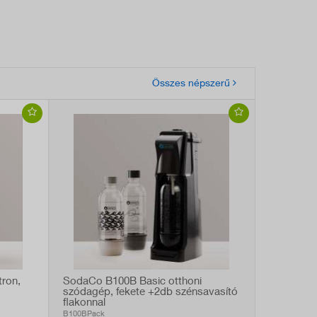
Összes népszerű
ron,
SodaCo B100B Basic otthoni
szódagép, fekete +2db szénsavasító
flakonnal
B100BPack