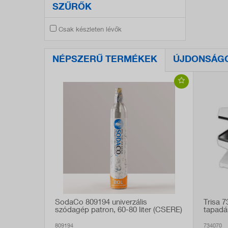
SZŰRŐK
Csak készleten lévők
NÉPSZERŰ TERMÉKEK
ÚJDONSÁG
SodaCo 809194 univerzális
Trisa 
szódagép patron, 60-80 liter (CSERE)
tapadá
809194
734070