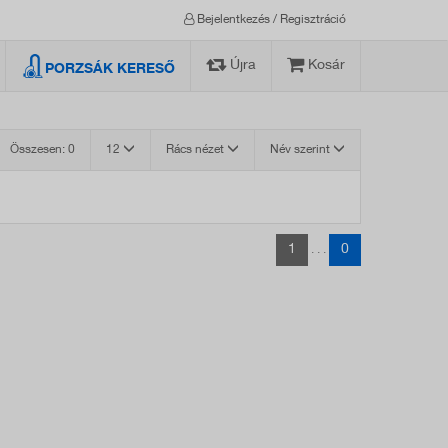
Bejelentkezés / Regisztráció
Újra
Kosár
PORZSÁK KERESŐ
Összesen: 0
12
Rács nézet
Név szerint
1
0
. . .