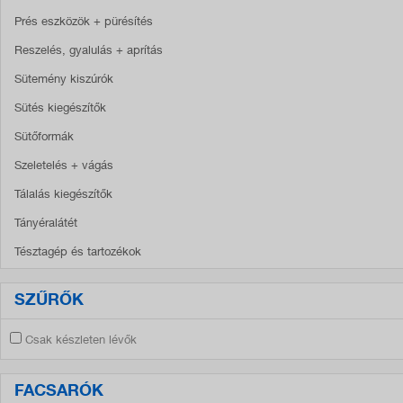
Prés eszközök + pürésítés
Reszelés, gyalulás + aprítás
Sütemény kiszúrók
Sütés kiegészítők
Sütőformák
Szeletelés + vágás
Tálalás kiegészítők
Tányéralátét
Tésztagép és tartozékok
SZŰRŐK
Csak készleten lévők
FACSARÓK