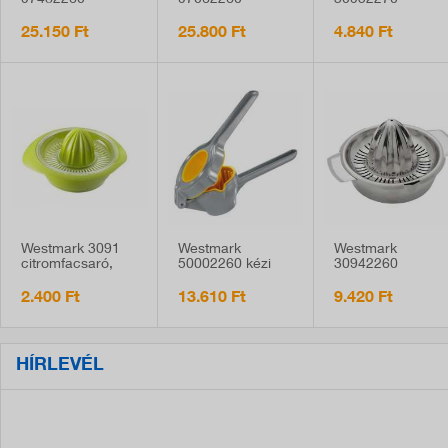
97482260
97062260
30952270
gyümölcs
gyümölcsprés,
citrusprés,
passzírozó és
kézi, lé tartállyal
alumínium, Juicy
25.150 Ft
25.800 Ft
4.840 Ft
daráló, asztali,
rozsdamentes
Westmark 3091
Westmark
Westmark
citromfacsaró,
50002260 kézi
30942260
0,5 liter, zöld
citrusprés,
citromfacsaró,
műanyag és
0,5 liter,
2.400 Ft
13.610 Ft
9.420 Ft
alumínium
rozsdamentes
HÍRLEVÉL