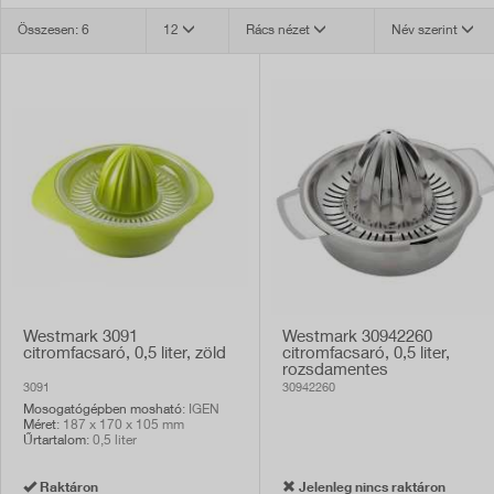
Összesen: 6
12
Rács nézet
Név szerint
Westmark 3091
Westmark 30942260
citromfacsaró, 0,5 liter, zöld
citromfacsaró, 0,5 liter,
rozsdamentes
3091
30942260
Mosogatógépben mosható
: IGEN
Méret
: 187 x 170 x 105 mm
Űrtartalom
: 0,5 liter
Raktáron
Jelenleg nincs raktáron