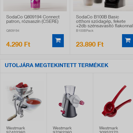
SodaCo Q809194 Connect
SodaCo B100B Basic
patron, rózsaszín (CSERE)
otthoni szódagép, fekete
+2db szénsavasító flakonnal
Q809194
B100BPack
4.290 Ft
23.890 Ft
UTOLJÁRA MEGTEKINTETT TERMÉKEK
Westmark
Westmark
Westmark