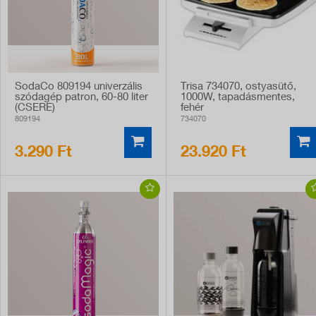
SodaCo 809194 univerzális
Trisa 734070, ostyasütő,
szódagép patron, 60-80 liter
1000W, tapadásmentes,
(CSERE)
fehér
809194
734070
3.290 Ft
23.920 Ft