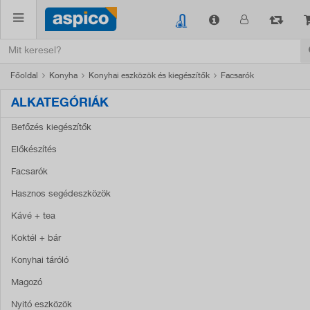
Főoldal
Konyha
Konyhai eszközök és kiegészítők
Facsarók
ALKATEGÓRIÁK
Befőzés kiegészítők
Előkészítés
Facsarók
Hasznos segédeszközök
Kávé + tea
Koktél + bár
Konyhai táróló
Magozó
Nyitó eszközök