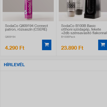
SodaCo Q809194 Connect
SodaCo B100B Basic
patron, rózsaszín (CSERE)
otthoni szódagép, fekete
+2db szénsavasító flakonnal
Q809194
B100BPack
4.290 Ft
23.890 Ft
HÍRLEVÉL