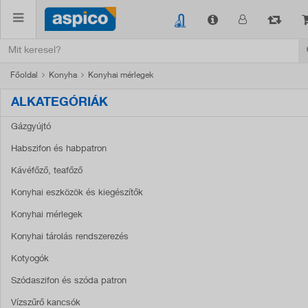
Főoldal
Konyha
Konyhai mérlegek
ALKATEGÓRIÁK
Gázgyújtó
Habszifon és habpatron
Kávéfőző, teafőző
Konyhai eszközök és kiegészítők
Konyhai mérlegek
Konyhai tárolás rendszerezés
Kotyogók
Szódaszifon és szóda patron
Vízszűrő kancsók