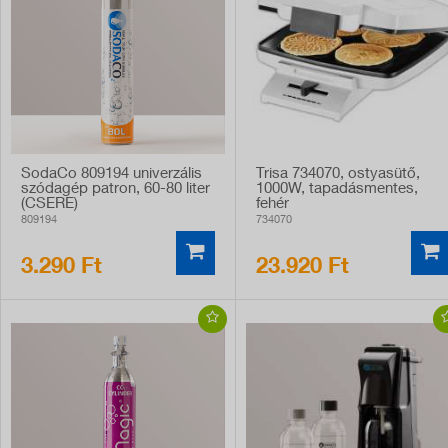
SodaCo 809194 univerzális
Trisa 734070, ostyasütő,
szódagép patron, 60-80 liter
1000W, tapadásmentes,
(CSERE)
fehér
809194
734070
3.290 Ft
23.920 Ft