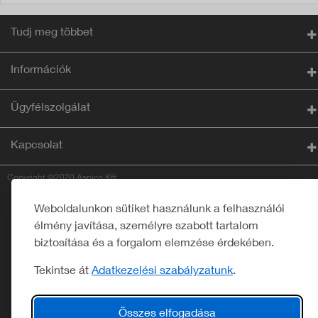
Tudj meg többet
Információk
Ügyfélszolgálat
Kapcsolat
Copyright ©2020 Aspico Kft.
Weboldalunkon sütiket használunk a felhasználói
élmény javítása, személyre szabott tartalom
biztosítása és a forgalom elemzése érdekében.
Tekintse át
Adatkezelési szabályzatunk
.
Összes elfogadása