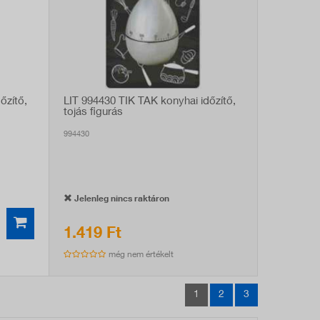
őzítő,
LIT 994430 TIK TAK konyhai időzítő,
tojás figurás
994430
Jelenleg nincs raktáron
1.419 Ft
még nem értékelt
1
2
3