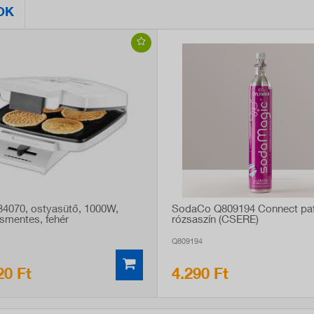
OK
734070, ostyasütő, 1000W,
SodaCo Q809194 Connect pat
smentes, fehér
rózsaszín (CSERE)
Q809194
20 Ft
4.290 Ft