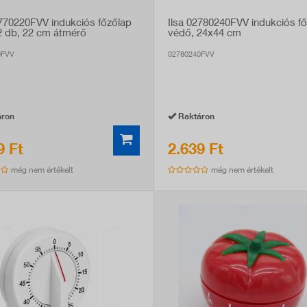
2770220FVV indukciós főzőlap
Ilsa 02780240FVV indukciós f
2 db, 22 cm átmérő
védő, 24x44 cm
0FVV
02780240FVV
ron
Raktáron
9 Ft
2.639 Ft
még nem értékelt
még nem értékelt