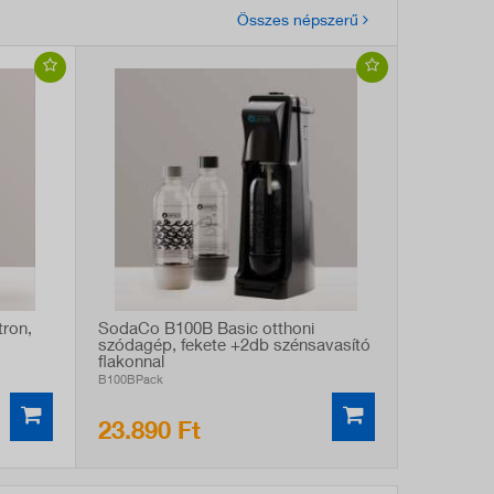
Összes népszerű
ron,
SodaCo B100B Basic otthoni
szódagép, fekete +2db szénsavasító
flakonnal
B100BPack
23.890 Ft