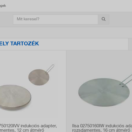
égek
ELY TARTOZÉK
2750120IVV indukciós adapter,
Ilsa 02750160IW indukciós ada
mentes, 12 cm átmérő
rozsdamentes, 16 cm átmérő