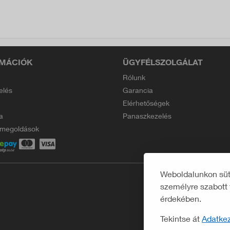
MÁCIÓK
ÜGYFÉLSZOLGÁLAT
Rólunk
elés
Garancia
Elérhetőségek
a
Panaszkezelés
i megoldások
Weboldalunkon süti
személyre szabott 
érdekében.
Tekintse át
Adatkez