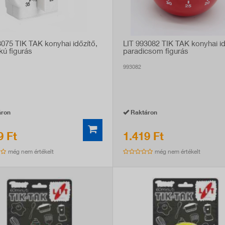
3075 TIK TAK konyhai időzítő,
LIT 993082 TIK TAK konyhai id
kú figurás
paradicsom figurás
993082
ron
Raktáron
9 Ft
1.419 Ft
még nem értékelt
még nem értékelt