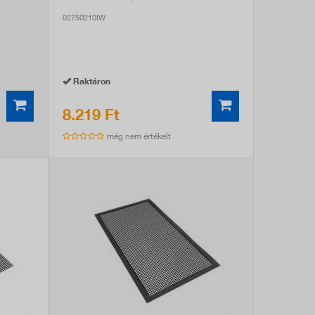
02750210IW
Raktáron
8.219 Ft
még nem értékelt