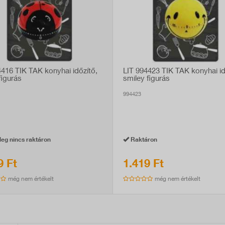
4416 TIK TAK konyhai időzítő,
LIT 994423 TIK TAK konyhai id
figurás
smiley figurás
994423
eg nincs raktáron
Raktáron
9 Ft
1.419 Ft
még nem értékelt
még nem értékelt