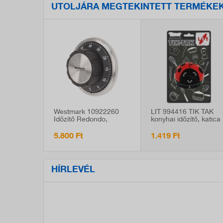
UTOLJÁRA MEGTEKINTETT TERMÉKE
Westmark 10922260
LIT 994416 TIK TAK
Időzítő Redondo,
konyhai időzítő, katica
mechanikus, nagy,
figurás
szürke, mágneses
5.800 Ft
1.419 Ft
HÍRLEVÉL