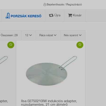
Bejelentkezés / Regisztráció
Újra
Kosár
PORZSÁK KERESŐ
Összesen: 28
12
Rács nézet
Név szerint
pter,
Ilsa 02750210IW indukciós adapter,
rozsdamentes, 21 cm átmérő