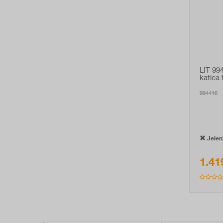
LIT 99
katica 
994416
Jelenl
1.41