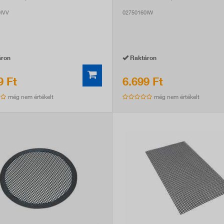
IVV
02750160IW
ron
Raktáron
9 Ft
6.699 Ft
még nem értékelt
még nem értékelt