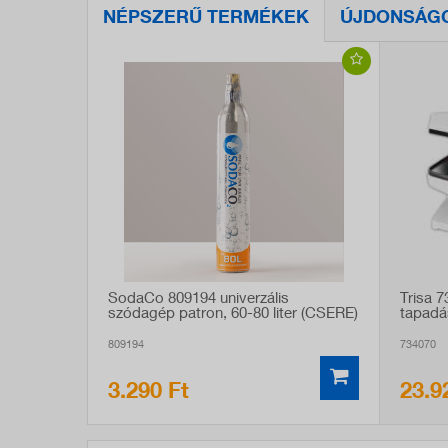
NÉPSZERŰ TERMÉKEK
ÚJDONSÁG
SodaCo 809194 univerzális
Trisa 
szódagép patron, 60-80 liter (CSERE)
tapadá
809194
734070
3.290 Ft
23.9