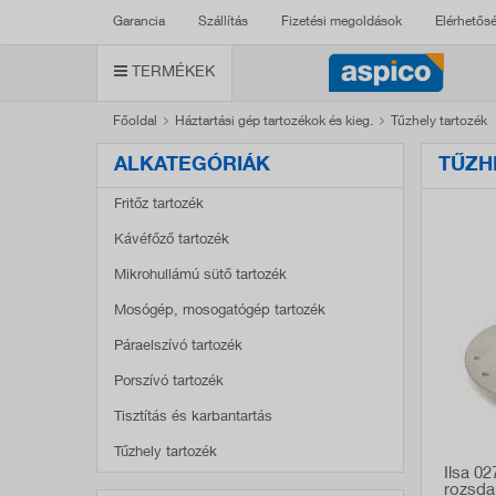
Garancia
Szállítás
Fizetési megoldások
Elérhetős
TERMÉKEK
Főoldal
Háztartási gép tartozékok és kieg.
Tűzhely tartozék
ALKATEGÓRIÁK
TŰZH
Fritőz tartozék
Kávéfőző tartozék
Mikrohullámú sütő tartozék
Mosógép, mosogatógép tartozék
Páraelszívó tartozék
Porszívó tartozék
Tisztítás és karbantartás
Tűzhely tartozék
Ilsa 0
rozsda