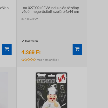
őzőlap
Ilsa 02790240FVV indukciós főzőlap
védő, megerősített szélű, 24x44 cm
02790240FVV
Raktáron
4.369 Ft
még nem értékelt