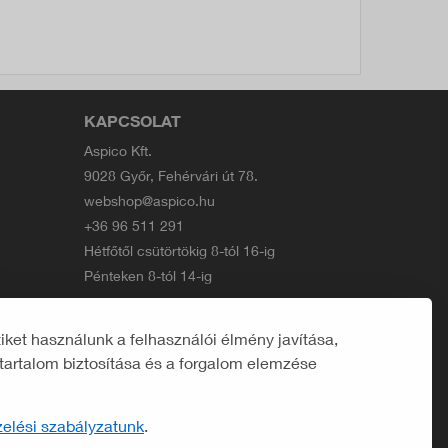
KAPCSOLAT
Aspico Kft.
9028 Győr, Fehérvári út 78.
webshop@aspico.hu
+36 96 511 291
Hétfőtől csütörtökig 8-tól 16-ig
Pénteken 8-tól 14-ig
ket használunk a felhasználói élmény javítása,
Developed by
polcsa
tartalom biztosítása és a forgalom elemzése
elési szabályzatunk
.