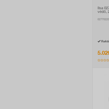
Ilsa 0
védő, 
0277022
Raktá
5.02