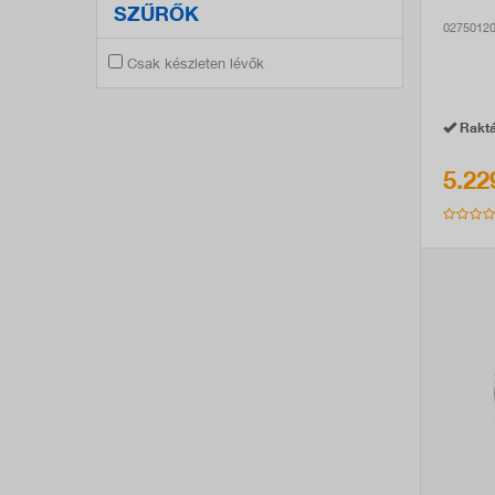
SZŰRŐK
02750120
Csak készleten lévők
Raktá
5.22