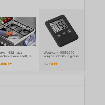
ayen 6321 gáz
Westmark 10882280
őzőlap takaró szett, 8
konyhai időzítő, digitális
b
.840 Ft
3.710 Ft