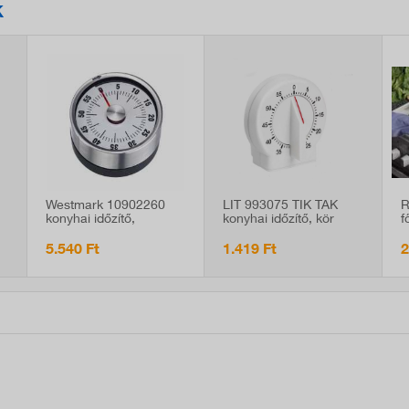
K
Westmark 10902260
LIT 993075 TIK TAK
R
konyhai időzítő,
konyhai időzítő, kör
f
mágneses
alakú figurás
d
5.540 Ft
1.419 Ft
2