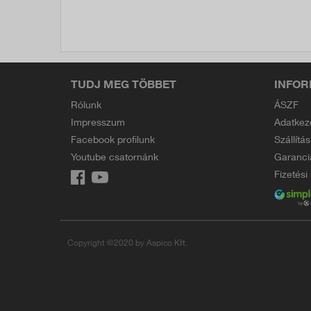
TUDJ MEG TÖBBET
INFOR
Rólunk
ÁSZF
Impresszum
Adatkez
Facebook profilunk
Szállítás
Youtube csatornánk
Garanci
Fizetés
Copyright ©2020 by Aspico Kft.