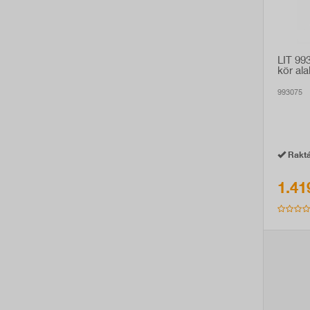
LIT 99
kör ala
993075
Raktá
1.41