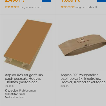
2.490 Ft
1.659 Ft
még nem értékelt
még nem értékelt
Aspico 028 zsugorfóliás
Aspico 029 zsugorfóliás
papír porzsák, Hoover,
papír porzsák, Electrolux,
Thomas (motorvédő)
Hoover, Karcher takarítógép
takarítógép kompatibilis,
kompatibilis, 5db
300028
300029
5db
Kiszerelés
: 5 db/csomag
Mikrofilter
: Nem
Motorfilter
: Nem