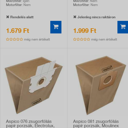
Mikrofilter
: Igen
Mikrofilter
: Nem
Motorfilter
: Nem
Motorfilter
: Nem
Rendelés alatt
Jelenleg nincs raktáron
1.679 Ft
1.999 Ft
még nem értékelt
még nem értékelt
Aspico 076 zsugorfóliás
Aspico 081 zsugorfóliás
papír porzsák, Electrolux,
papír porzsák, Moulinex