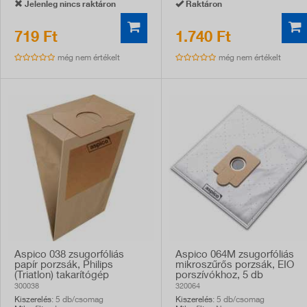
Jelenleg nincs raktáron
Raktáron
719 Ft
1.740 Ft
még nem értékelt
még nem értékelt
Aspico 038 zsugorfóliás
Aspico 064M zsugorfóliás
papír porzsák, Philips
mikroszűrős porzsák, EIO
(Triatlon) takarítógép
porszívókhoz, 5 db
kompatibilis, 5db + 1db
300038
320064
mikrofilter
Kiszerelés
: 5 db/csomag
Kiszerelés
: 5 db/csomag