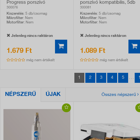
Progress porszívó
porszívó kompatibilis, 5db
kompatibilis, 5db
300076
300081
Kiszerelés
: 5 db/csomag
Kiszerelés
: 5 db/csomag
Mikrofilter
: Nem
Mikrofilter
: Nem
Motorfilter
: Nem
Motorfilter
: Nem
Jelenleg nincs raktáron
Jelenleg nincs raktáron
1.679 Ft
1.089 Ft
még nem értékelt
még nem értékelt
1
2
3
4
5
. . .
NÉPSZERŰ
ÚJAK
Összes népszerű