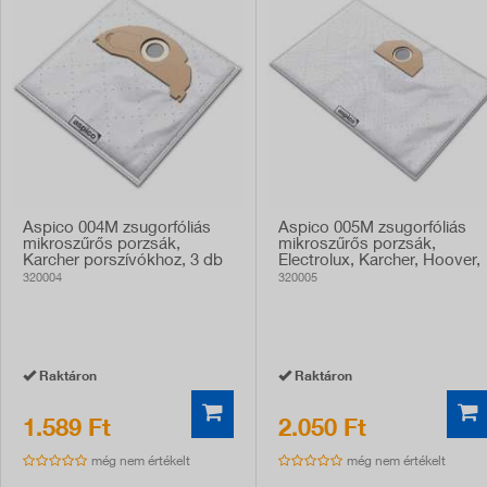
Aspico 004M zsugorfóliás
Aspico 005M zsugorfóliás
mikroszűrős porzsák,
mikroszűrős porzsák,
Karcher porszívókhoz, 3 db
Electrolux, Karcher, Hoover,
Philips porszívókhoz, 3 db
320004
320005
Raktáron
Raktáron
1.589 Ft
2.050 Ft
még nem értékelt
még nem értékelt