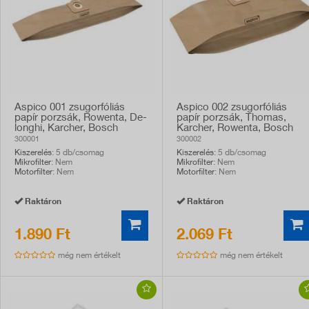
Aspico 001 zsugorfóliás
Aspico 002 zsugorfóliás
papír porzsák, Rowenta, De-
papír porzsák, Thomas,
longhi, Karcher, Bosch
Karcher, Rowenta, Bosch
takarítógép kompatibilis,
takarítógép kompatibilis,
300001
300002
5db
5db
Kiszerelés
: 5 db/csomag
Kiszerelés
: 5 db/csomag
Mikrofilter
: Nem
Mikrofilter
: Nem
Motorfilter
: Nem
Motorfilter
: Nem
Raktáron
Raktáron
1.890 Ft
2.069 Ft
még nem értékelt
még nem értékelt