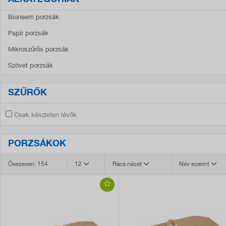
ALKATEGÓRIÁK
Bioneem porzsák
Papír porzsák
Mikroszűrős porzsák
Szövet porzsák
SZŰRŐK
Csak készleten lévők
PORZSÁKOK
Összesen: 154
12
Rács nézet
Név szerint