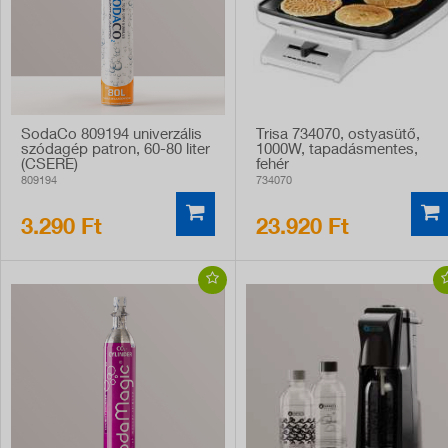
SodaCo 809194 univerzális
Trisa 734070, ostyasütő,
szódagép patron, 60-80 liter
1000W, tapadásmentes,
(CSERE)
fehér
809194
734070
3.290 Ft
23.920 Ft