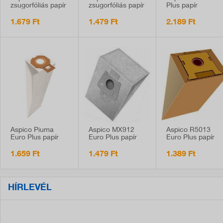
zsugorfóliás papír
zsugorfóliás papír
Plus papír
porzsák, Hoover
s-bag porzsák,
porzsák, Gorenje,
porszívó
Philips, Electrolux
LIV kompatibilis, 
1.679 Ft
1.479 Ft
2.189 Ft
kompatibilis, 5db
porszívó
db
kompatibilis, 5db
Aspico Piuma
Aspico MX912
Aspico R5013
Euro Plus papír
Euro Plus papír
Euro Plus papír
porzsák, Imetech
porzsák, Moulinex
porzsák, Rowent
kompatibilis, 5 db
kompatibilis, 5 db
kompatibilis, 5 db
1.659 Ft
1.479 Ft
1.389 Ft
HÍRLEVÉL