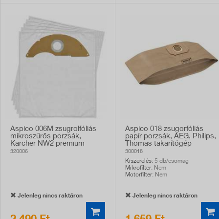
Aspico 006M zsugrolfóliás
Aspico 018 zsugorfóliás
mikroszűrős porzsák,
papír porzsák, AEG, Philips,
Kärcher NW2 premium
Thomas takarítógép
porszívóhoz, 3db
kompatibilis, 5db
320006
300018
Kiszerelés
: 5 db/csomag
Mikrofilter
: Nem
Motorfilter
: Nem
Jelenleg nincs raktáron
Jelenleg nincs raktáron