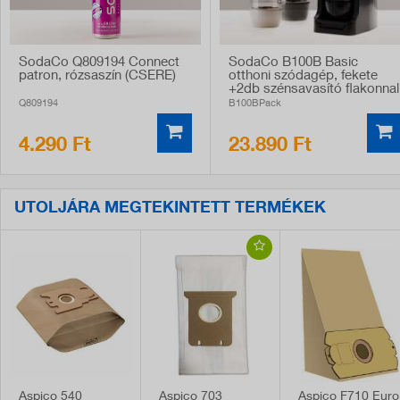
SodaCo Q809194 Connect
SodaCo B100B Basic
patron, rózsaszín (CSERE)
otthoni szódagép, fekete
+2db szénsavasító flakonnal
Q809194
B100BPack
4.290 Ft
23.890 Ft
UTOLJÁRA MEGTEKINTETT TERMÉKEK
Aspico 540
Aspico 703
Aspico F710 Euro