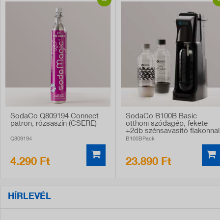
SodaCo Q809194 Connect
SodaCo B100B Basic
patron, rózsaszín (CSERE)
otthoni szódagép, fekete
+2db szénsavasító flakonnal
Q809194
B100BPack
4.290 Ft
23.890 Ft
HÍRLEVÉL