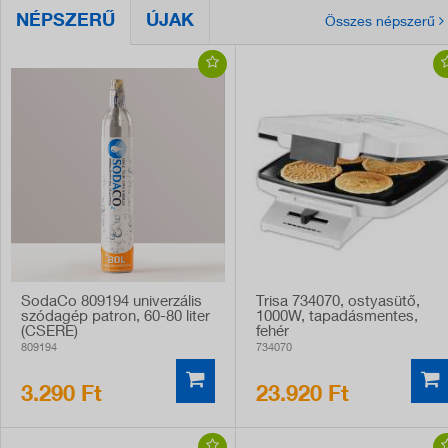
NÉPSZERŰ
ÚJAK
Összes népszerű
SodaCo 809194 univerzális
Trisa 734070, ostyasütő,
szódagép patron, 60-80 liter
1000W, tapadásmentes,
(CSERE)
fehér
809194
734070
3.290 Ft
23.920 Ft