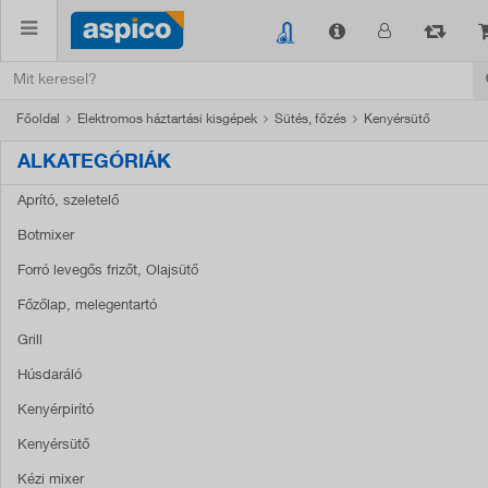
Főoldal
Elektromos háztartási kisgépek
Sütés, főzés
Kenyérsütő
ALKATEGÓRIÁK
Aprító, szeletelő
Botmixer
Forró levegős frizőt, Olajsütő
Főzőlap, melegentartó
Grill
Húsdaráló
Kenyérpirító
Kenyérsütő
Kézi mixer