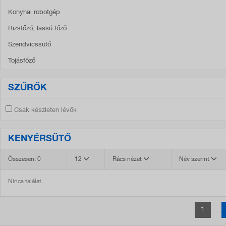
Konyhai robotgép
Rizsfőző, lassú főző
Szendvicssütő
Tojásfőző
SZŰRŐK
Csak készleten lévők
KENYÉRSÜTŐ
Összesen: 0
12
Rács nézet
Név szerint
Nincs találat.
1
. . .