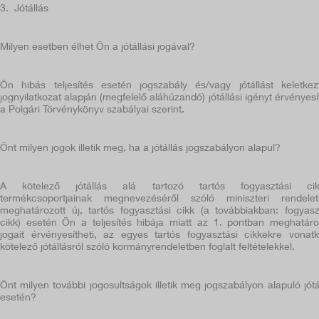
3. Jótállás
Milyen esetben élhet Ön a jótállási jogával?
Ön hibás teljesítés esetén jogszabály és/vagy jótállást keletkez
jognyilatkozat alapján (megfelelő aláhúzandó) jótállási igényt érvényesí
a Polgári Törvénykönyv szabályai szerint.
Önt milyen jogok illetik meg, ha a jótállás jogszabályon alapul?
A kötelező jótállás alá tartozó tartós fogyasztási cik
termékcsoportjainak megnevezéséről szóló miniszteri rendele
meghatározott új, tartós fogyasztási cikk (a továbbiakban: fogyasz
cikk) esetén Ön a teljesítés hibája miatt az 1. pontban meghatáro
jogait érvényesítheti, az egyes tartós fogyasztási cikkekre vonat
kötelező jótállásról szóló kormányrendeletben foglalt feltételekkel.
Önt milyen további jogosultságok illetik meg jogszabályon alapuló jótá
esetén?