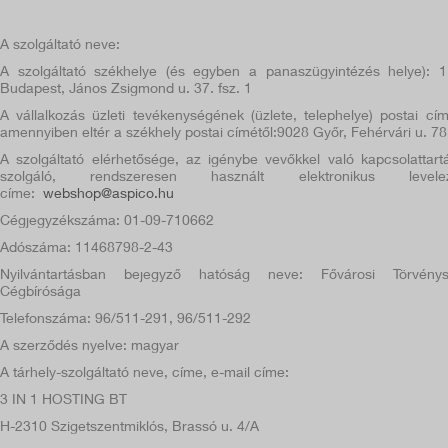
A szolgáltató nev
e:
A
szolgáltató székhely
e (és egyben a panaszügyintézés helye):
1
Budapest, János Zsigmond u. 37. fsz. 1
A vállalkozás üzleti tevékenységének (üzlete, telephelye) postai cí
amennyiben eltér a székhely postai címétől:
9028 Győr, Fehérvári u. 78
A szolgáltató elérhetősége, az igénybe vevőkkel való kapcsolattart
szolgáló, rendszeresen használt elektronikus levelez
cím
e:
webshop@aspico.hu
Cégjegyzékszáma:
01-09-710662
Adószáma:
11468798-2-43
Nyilvántartásban bejegyző hatóság neve: Fővárosi Törvénys
Cégbírósága
Telefonszáma:
96/511-291, 96/511-292
A szerződés nyelve: magyar
A tárhely-szolgáltató neve, címe, e-mail címe:
3 IN 1 HOSTING BT
H-2310 Szigetszentmiklós, Brassó u. 4/A