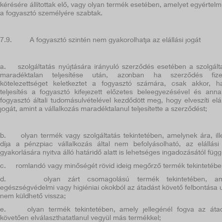
kérésére állítottak elő, vagy olyan termék esetében, amelyet egyértel
a fogyasztó személyére szabtak.
7.9.
A fogyasztó szintén nem gyakorolhatja az elállási jogát
a.
szolgáltatás nyújtására irányuló szerződés esetében a szolgált
maradéktalan teljesítése után, azonban ha szerződés fizet
kötelezettséget keletkeztet a fogyasztó számára, csak akkor, 
teljesítés a fogyasztó kifejezett előzetes beleegyezésével és ann
fogyasztó általi tudomásulvételével kezdődött meg, hogy elveszíti elál
jogát, amint a vállalkozás maradéktalanul teljesítette a szerződést;
b.
olyan termék vagy szolgáltatás tekintetében, amelynek ára, ill
díja a pénzpiac vállalkozás által nem befolyásolható, az elállási
gyakorlására nyitva álló határidő alatt is lehetséges ingadozásától függ
c.
romlandó vagy minőségét rövid ideig megőrző termék tekintetébe
d.
olyan zárt csomagolású termék tekintetében, am
egészségvédelmi vagy higiéniai okokból az átadást követő felbontása 
nem küldhető vissza;
e.
olyan termék tekintetében, amely jellegénél fogva az áta
követően elválaszthatatlanul vegyül más termékkel;