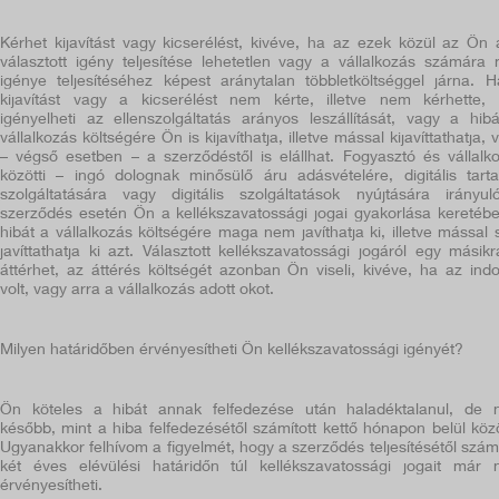
Kérhet kijavítást vagy kicserélést, kivéve, ha az ezek közül az Ön á
választott igény teljesítése lehetetlen vagy a vállalkozás számára
igénye teljesítéséhez képest aránytalan többletköltséggel járna. 
kijavítást vagy a kicserélést nem kérte, illetve nem kérhette,
igényelheti az ellenszolgáltatás arányos leszállítását, vagy a hib
vállalkozás költségére Ön is kijavíthatja, illetve mással kijavíttathatja, 
– végső esetben – a szerződéstől is elállhat. Fogyasztó és vállalk
közötti – ingó dolognak minősülő áru adásvételére, digitális tart
szolgáltatására vagy digitális szolgáltatások nyújtására irányu
szerződés esetén Ön a kellékszavatossági jogai gyakorlása keretéb
hibát a vállalkozás költségére maga nem javíthatja ki, illetve mással
javíttathatja ki azt. Választott kellékszavatossági jogáról egy másikr
áttérhet, az áttérés költségét azonban Ön viseli, kivéve, ha az indo
volt, vagy arra a vállalkozás adott okot.
Milyen határidőben érvényesítheti Ön kellékszavatossági igényét?
Ön köteles a hibát annak felfedezése után haladéktalanul, de
később, mint a hiba felfedezésétől számított kettő hónapon belül közö
Ugyanakkor felhívom a figyelmét, hogy a szerződés teljesítésétől számí
két éves elévülési határidőn túl kellékszavatossági jogait már
érvényesítheti.