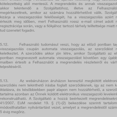
kötelezettség alól mentesül. A megrendelés és annak visszaigazo
akkor tekintendő a Szolgáltatóhoz, illetve az Felhasználó
megérkezettnek, amikor az számára hozzáférhetővé válik. Szolgál
kizárja a visszaigazolási felelősségét, ha a visszaigazolás azért
érkezik meg időben, mert Felhasználó rossz e-mail címet adott
regisztrációja során, vagy a fiókjához tartozó tárhely telítettsége miatt
tud üzenetet fogadni.
5.12.
Felhasználó tudomásul veszi, hogy az előző pontban tag
visszaigazolás csupán automata visszaigazolás, az szerződést
keletkeztet. A szerződés akkor jön létre, amikor Szolgáltató az e
pontban megnevezett automata visszaigazolást követően egy újab
mailben értesíti a Felhasználót a megrendelés részleteiről és vár
teljesítéséről.
5.13.
Az webáruházon áruházon keresztül megkötött elektron
szerződés nem tekinthető írásba foglalt szerződésnek, így az nem k
iktatásra, és későbbiekben papír alapon nem hozzáférhető, a szerz
tartalma azonban az Önnek küldött elektronikus visszaigazoló levelein
rekonstruálható. A Szolgáltató a hozzá beérkezett megrendelésekr
41/2007. EüM rendelet 19. § (1)-(2) bekezdése szerinti tartalo
módosíthatatlan nyilvántartást vezet, amelyet a megrendeléstől számí
5 évig megőriz.