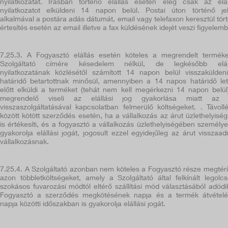
nyilatkozatát. Írásban történő elállás esetén elég csak az elál
nyilatkozatot elküldeni 14 napon belül. Postai úton történő je
alkalmával a postára adás dátumát, email vagy telefaxon keresztül tör
értesítés esetén az email illetve a fax küldésének idejét veszi figyelemb
7.25.3.
A Fogyasztó elállás esetén köteles a megrendelt termék
Szolgáltató címére késedelem nélkül, de legkésőbb eláll
nyilatkozatának közlésétől számított 14 napon belül visszakülden
határidő betartottnak minősül, amennyiben a 14 napos határidő let
előtt elküldi a terméket (tehát nem kell megérkezni 14 napon belül
megrendelő viseli az elállási jog gyakorlása miatt az 
visszaszolgáltatásával kapcsolatban felmerülő költségeket.
. Távoll
között kötött szerződés esetén, ha a vállalkozás az árut üzlethelyisé
is értékesíti, és a fogyasztó a vállalkozás üzlethelyiségében személy
gyakorolja elállási jogát, jogosult ezzel egyidejűleg az árut visszaad
vállalkozásnak.
7.25.4.
A Szolgáltató azonban nem köteles a Fogyasztó része megtérí
azon többletköltségeket, amely a Szolgáltató által felkínált legolc
szokásos fuvarozási módtól eltérő szállítási mód választásából adódi
Fogyasztó a szerződés megkötésének napja és a termék átvétel
napja közötti időszakban is gyakorolja elállási jogát.