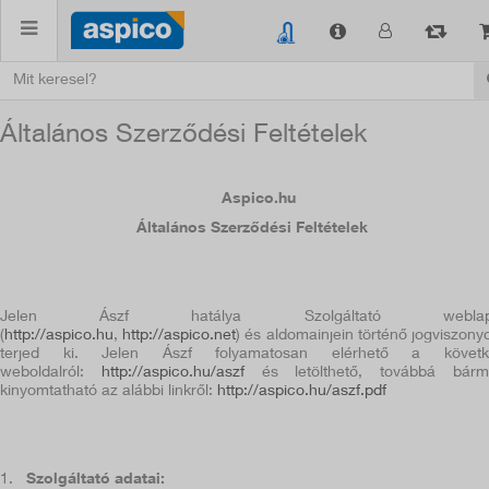
Általános Szerződési Feltételek
Aspico.hu
Általános Szerz
ődési Feltételek
Jelen Ászf hatálya Szolgáltató weblapj
(
http://aspico.hu
,
http://aspico.net
)
és aldomainjein történő jogviszony
terjed ki. Jelen Ászf folyamatosan elérhető a követk
weboldalról:
http://aspico.hu/aszf
és letölthető, továbbá bárm
kinyomtatható az alábbi linkről:
http://aspico.hu/aszf.pdf
1.
Szolgáltató adatai: