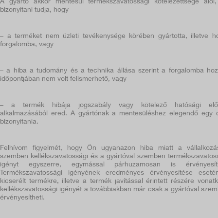
A gyártó akkor mentesül termékszavatossági kötelezettsége alól
bizonyítani tudja, hogy
– a terméket nem üzleti tevékenysége körében gyártotta, illetve h
forgalomba, vagy
– a hiba a tudomány és a technika állása szerint a forgalomba hoz
időpontjában nem volt felismerhető, vagy
– a termék hibája jogszabály vagy kötelező hatósági előí
alkalmazásából ered. A gyártónak a mentesüléshez elegendő egy 
bizonyítania.
Felhívom figyelmét, hogy Ön ugyanazon hiba miatt a vállalkozá
szemben kellékszavatossági és a gyártóval szemben termékszavatos
igényt egyszerre, egymással párhuzamosan is érvényesíth
Termékszavatossági igényének eredményes érvényesítése eset
kicserélt termékre, illetve a termék javítással érintett részére vonat
kellékszavatossági igényét a továbbiakban már csak a gyártóval sze
érvényesítheti.