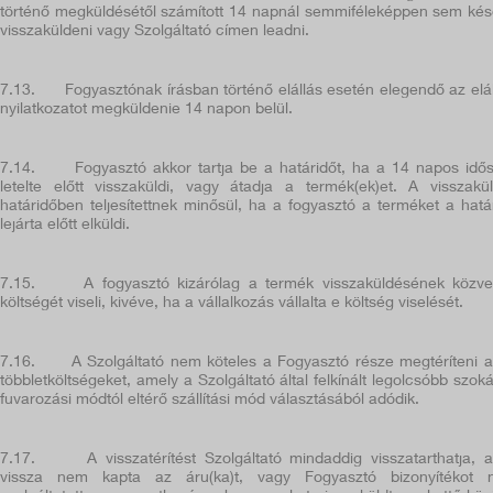
történő megküldésétől számított 14 napnál semmiféleképpen sem ké
visszaküldeni vagy Szolgáltató címen leadni.
7.13.
Fogyasztónak írásban történő elállás esetén elegendő az elál
nyilatkozatot megküldenie 14 napon belül.
7.14.
Fogyasztó akkor tartja be a határidőt, ha a 14 napos idő
letelte előtt visszaküldi, vagy átadja a termék(ek)et.
A visszakü
határidőben teljesítettnek minősül, ha a fogyasztó a terméket a hatá
lejárta előtt elküldi.
7.15.
A fogyasztó kizárólag a termék visszaküldésének közve
költségét viseli, kivéve, ha a vállalkozás vállalta e költség viselését.
7.16.
A Szolgáltató nem köteles a Fogyasztó része megtéríteni 
többletköltségeket, amely a Szolgáltató által felkínált legolcsóbb szok
fuvarozási módtól eltérő szállítási mód választásából adódik.
7.17.
A visszatérítést Szolgáltató mindaddig visszatarthatja, 
vissza nem kapta az áru(ka)t, vagy Fogyasztó bizonyítékot 