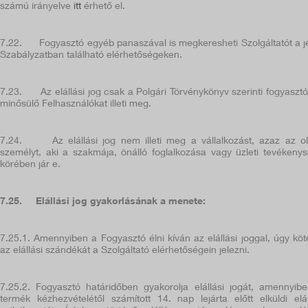
számú irányelve
itt
érhető el.
7.22.
Fogyasztó egyéb panaszával is megkeresheti Szolgáltatót a j
Szabályzatban található elérhetőségeken.
7.23.
Az elállási jog csak a Polgári Törvénykönyv szerinti fogyaszt
minősülő Felhasználókat illeti meg.
7.24.
Az elállási jog nem illeti meg a vállalkozást, azaz az o
személyt, aki a szakmája, önálló foglalkozása vagy üzleti tevékeny
körében jár e.
7.25.
Elállási jog gyakorlásának a menete:
7.25.1.
Amennyiben a Fogyasztó élni kíván az elállási joggal, úgy köt
az elállási szándékát a Szolgáltató elérhetőségein jelezni.
7.25.2.
Fogyasztó határidőben gyakorolja elállási jogát, amennyib
termék kézhezvételétől számított 14. nap lejárta előtt elküldi elál