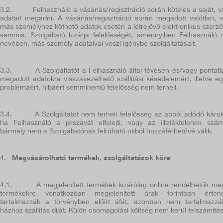
3.2.
Felhasználó a vásárlás/regisztráció során köteles a saját, v
adatait megadni. A vásárlás/regisztráció során megadott valótlan, 
más személyhez köthető adatok esetén a létrejövő elektronikus szerz
semmis. Szolgáltató kizárja felelősségét, amennyiben Felhasználó
nevében, más személy adataival veszi igénybe szolgáltatásait.
3.3.
A Szolgáltatót a Felhasználó által tévesen és/vagy pontatl
megadott adatokra visszavezethető szállítási késedelemért, illetve e
problémáért, hibáért semminemű felelősség nem terheli.
3.4.
A Szolgáltatót nem terheli felelősség az abból adódó károk
ha Felhasználó a jelszavát elfelejti, vagy az illetéktelenek szá
bármely nem a Szolgáltatónak felróható okból hozzáférhetővé válik.
4.
Megvásárolható termékek, szolgáltatások köre
4.1.
A megjelenített termékek kizárólag online rendelhetők me
termékekre vonatkozóan megjelenített árak forintban értend
tartalmazzák a törvényben előírt áfát, azonban nem tartalmazz
házhoz szállítás díját. Külön csomagolási költség nem kerül felszámítás