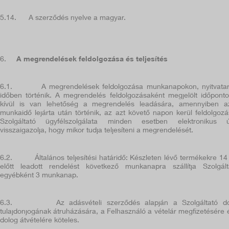
5.14.
A szerződés nyelve a magyar.
6.
A megrendelések feldolgozása és teljesítés
6.1.
A megrendelések feldolgozása
munkanapokon,
nyitvatar
időben történik. A megrendelés feldolgozásaként megjelölt időpont
kívül is van lehetőség a megrendelés leadására, amennyiben 
munkaidő lejárta után történik, az azt követő napon kerül feldolgozá
Szolgáltató ügyfélszolgálata minden esetben elektronikus ú
visszaigazolja, hogy mikor tudja teljesíteni a megrendelését.
6.2.
Általános teljesítési határidő: Készleten lévő termékekre 14
előtt leadott rendelést következő munkanapra szállítja Szolgált
egyébként
3
munkanap.
6.3.
Az adásvételi szerződés alapján a Szolgáltató d
tulajdonjogának átruházására, a Felhasználó a vételár megfizetésére 
dolog átvételére köteles.