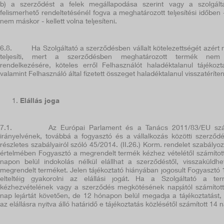
b) a szerződést a felek megállapodása szerint vagy a szolgált
felismerhető rendeltetésénél fogva a meghatározott teljesítési időben 
nem máskor - kellett volna teljesíteni.
6.8.
Ha Szolgáltató a szerződésben vállalt kötelezettségét azért
teljesíti, mert a szerződésben meghatározott termék nem 
rendelkezésére, köteles erről Felhasználót haladéktalanul tájékozta
valamint Felhasználó által fizetett összeget haladéktalanul visszatéríten
Elállás joga
7.1.
Az Európai Parlament és a Tanács 2011/83/EU s
irányelvének, továbbá a fogyasztó és a vállalkozás közötti szerződ
részletes szabályairól szóló 45/2014. (II.26.) Korm. rendelet szabályo
értelmében Fogyasztó a megrendelt termék kézhez vételétől számítot
napon belül indokolás nélkül elállhat a szerződéstől, visszaküldhe
megrendelt terméket. Jelen tájékoztató hiányában jogosult Fogyasztó 
elteltéig gyakorolni az elállási jogát. Ha a Szolgáltató a te
kézhezvételének vagy a szerződés megkötésének napjától számítot
nap lejártát követően, de 12 hónapon belül megadja a tájékoztatást,
az elállásra nyitva álló határidő e tájékoztatás közlésétől számított 14 