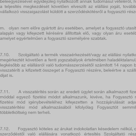
beleegyezésével egyidejűleg nyilatkozott annak tudomásul vételéről, 
a teljesítés megkezdését követően elveszíti az elállási jogát,
továb
vállalkozó visszaigazolást küldött a szerződéskötésről a fogyasztó rész
m. olyan nem előre gyártott áru esetében, amelyet a fogyasztó utasí
alapján vagy kifejezett kérésére állítottak elő, vagy olyan áru eseté
amelyet egyértelműen a fogyasztó személyére szabtak.
7.10.
Szolgáltató a termék visszaérkezését/vagy az elállási nyilatk
megérkeztét követően a fenti jogszabályok értelmében haladéktalanul
legkésőbb az elállásról való tudomásszerzésétől számított
14 napon b
visszatéríti a kifizetett összeget a Fogyasztó részére, beleértve a szállí
díjat is.
7.11.
A visszatérítés során az eredeti ügylet során alkalmazott fize
móddal egyező fizetési módot alkalmazunk, kivéve, ha Fogyasztó
fizetési mód igénybevételéhez kifejezetten a hozzájárulását adj
visszatérítési mód alkalmazásából kifolyólag Fogyasztót semmi
többletköltség nem terheli.
7.12.
Fogyasztó köteles az árukat indokolatlan késedelem nélkül, 
szerződéstől való elállására vonatkozó értesítés Szolgáltató rés