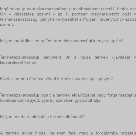
Ingó dolog (e pont alkalmazásában a továbbiakban: termék) hibája es
Ön – választása szerint – az 1. pontban meghatározott jogát 
termékszavatossági igényt érvényesíthet a Polgári Törvénykönyv szabá
szerint.
Milyen jogok illetik meg Önt termékszavatossági igénye alapján?
Termékszavatossági igényként Ön a hibás termék kijavítását 
kicserélését kérheti.
Kivel szemben érvényesítheti termékszavatossági igényét?
Termékszavatossági jogait a termék előállítójával vagy forgalmazójáva
továbbiakban együtt: gyártó) szemben gyakorolhatja.
Milyen esetben minősül a termék hibásnak?
A termék akkor hibás, ha nem felel meg a forgalomba hozatal