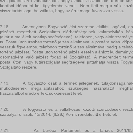
szolgáltatott arra vonatkozóan, hogy azokat visszaküldte: a kettő köz
korábbi időpontot kell figyelembe venni.
Nem illeti meg a vállalkozá
visszatartás joga, ha vállalta, hogy az árut maga fuvarozza vissza.
7.18.
Amennyiben Fogyasztó élni szeretne elállási jogával, a
jelzését megteheti Szolgáltató elérhetőségeinek valamelyikén írá
(akár a mellékelt adatlap segítségével), telefonon, vagy akár személy
is. Postai úton írásban történő jelzés alkalmával a postára adás időpon
vesszük figyelembe, telefonon történő jelzés alkalmával pedig a telef
történő jelzését. Postai úton történő jelzés esetén ajánlott küldeményk
csomagként való jelzést fogad el Szolgáltató. A megrendelt term
postai úton, vagy futárszolgálat segítségével juttathatja vissza Fogya
Szolgáltató részére.
7.19.
A fogyasztó csak a termék jellegének, tulajdonságaina
működésének megállapításához szükséges használatot meghal
használatból eredő értékcsökkenésért felel.
7.20.
A fogyasztó és a vállalkozás közötti szerződések részl
szabályairól szóló 45/2014. (II.26.) Korm. rendelet
itt
érhető el.
7.21.
Az Európai Parlament és a Tanács 2011/83