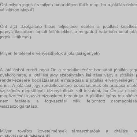
Önt milyen jogok és milyen határidőben illetik meg, ha a jótállás önké
vállaláson alapul?
Önt a(z) Szolgáltató hibás teljesítése esetén a jótállást keletkez
jognyilatkozatban foglalt feltételekkel, a megadott határidőn belül jótál
jogok illetik meg.
Milyen feltétellel érvényesíthetők a jótállási igények?
A jótállásból eredő jogait Ön a rendelkezésére bocsátott jótállási jeg
gyakorolhatja, a jótállási jegy szabálytalan kiállítása vagy a jótállási 
rendelkezésére bocsátásának elmaradása a jótállás érvényességét
érinti. A jótállási jegy rendelkezésére bocsátásának elmaradása eset
szerződés megkötését bizonyítottnak kell tekinteni, ha Ön az ellené
megfizetését igazoló bizonylatot bemutatja. A jótállási igény teljesítés
nem feltétele a fogyasztási cikk felbontott csomagolásá
visszaszolgáltatása.
Milyen további követelmények támaszthatóak a jótállási jo
gyakorlásának feltételéül?