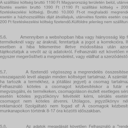
A szállítási költség bruttó 1190 Ft Magyarország területén belül, utánv
fizetés esetén bruttó 1390 Ft (1190 Ft szállítási költség + 20
fizetéskezelési költség). Bruttó 10.000 Ft-ot meghaladó megrend
esetén a házhozszállítás díját átvállaljuk, utánvétes fizetés esetén cs
200 Ft fizetéskezelési költség fizetendő.Külföldre jelenleg nem szállítun
5.6.
Amennyiben a webshopban hiba vagy hiányosság lép f
termékeknél vagy az áraknál, fenntartjuk a jogot a korrekcióra. I
esetben a hiba felismerése illetve módosítása után azon
tájékoztatjuk a vevőt az új adatokról. Felhasználó ezt követően
egyszer megerősítheti a megrendelést, vagy elállhat a szerződéstől
5.7.
A fizetendő végösszeg a megrendelés összesítés
visszaigazoló levél alapján minden költséget tartalmaz. A számlát
ha tartozik a termékhez, a jótállási jegyet) a csomag tartalma
Felhasználó köteles a csomagot kézbesítéskor a futár el
megvizsgálni, és termékeken, csomagoláson észlelt esetleges sér
esetén köteles jegyzőkönyv felvételét kérni, sérülés eseté
csomagot nem köteles átvenni. Utólagos, jegyzőkönyv nélk
reklamációt Szolgáltató nem fogad el! A csomagok kézbesít
munkanapokon történik 8-17 óra közötti időszakban.
5.8.
Az adatok megadását követően Felhasználó a ”rend