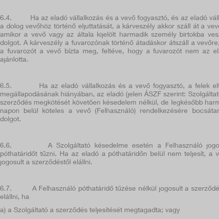
6.4.
Ha az eladó vállalkozás és a vevő fogyasztó, és az eladó váll
a dolog vevőhöz történő eljuttatását, a kárveszély akkor száll át a vev
amikor a vevő vagy az általa kijelölt harmadik személy birtokba ves
dolgot. A kárveszély a fuvarozónak történő átadáskor átszáll a vevőre
a fuvarozót a vevő bízta meg, feltéve, hogy a fuvarozót nem az e
ajánlotta.
6.5.
Ha az eladó vállalkozás és a vevő fogyasztó, a felek el
megállapodásának hiányában, az eladó (jelen ÁSZF szerint: Szolgáltat
szerződés megkötését követően késedelem nélkül, de legkésőbb har
napon belül köteles a vevő (Felhasználó) rendelkezésére bocsáta
dolgot.
6.6.
A Szolgáltató késedelme esetén a Felhasználó jogo
póthatáridőt tűzni. Ha az eladó a póthatáridőn belül nem teljesít, a 
jogosult a szerződéstől elállni.
6.7.
A Felhasználó póthatáridő tűzése nélkül jogosult a szerződé
elállni, ha
a) a Szolgáltató a szerződés teljesítését megtagadta; vagy