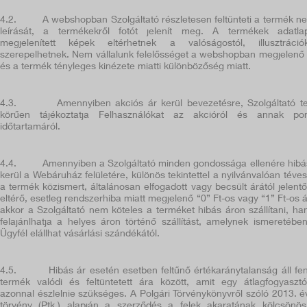
4.2.
A webshopban Szolgáltató részletesen feltünteti a termék ne
leírását, a termékekről fotót jelenít meg. A termékek adatla
megjelenített képek eltérhetnek a valóságostól, illusztráció
szerepelhetnek. Nem vállalunk felelősséget a webshopban megjelenő
és a termék tényleges kinézete miatti különbözőség miatt.
4.3.
Amennyiben akciós ár kerül bevezetésre, Szolgáltató te
körűen tájékoztatja Felhasználókat az akcióról és annak po
időtartamáról.
4.4.
Amennyiben a Szolgáltató minden gondossága ellenére hibá
kerül a Webáruház felületére, különös tekintettel a nyilvánvalóan téves,
a termék közismert, általánosan elfogadott vagy becsült árától jelent
eltérő, esetleg rendszerhiba miatt megjelenő “0” Ft-os vagy “1” Ft-os á
akkor a Szolgáltató nem köteles a terméket hibás áron szállítani, h
felajánlhatja a helyes áron történő szállítást, amelynek ismeretébe
Ügyfél elállhat vásárlási szándékától.
4.5.
Hibás ár esetén esetben feltűnő értékaránytalanság áll fe
termék valódi és feltüntetett ára között, amit egy átlagfogyaszt
azonnal észlelnie szükséges. A Polgári Törvénykönyvről szóló 2013. év
törvény (Ptk.) alapján a szerződés a felek akaratának kölcsönö