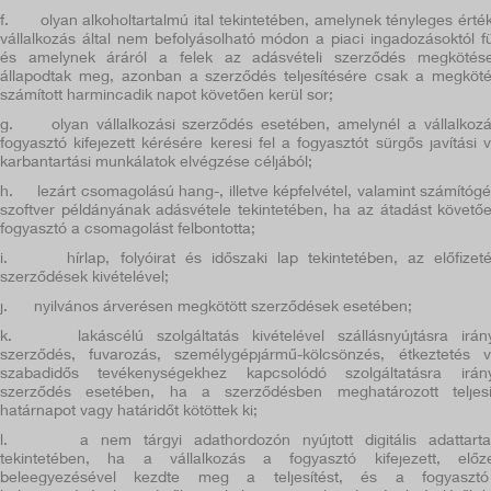
f.
olyan alkoholtartalmú ital tekintetében, amelynek tényleges érté
vállalkozás által nem befolyásolható módon a piaci ingadozásoktól f
és amelynek áráról a felek az adásvételi szerződés megkötés
állapodtak meg, azonban a szerződés teljesítésére csak a megköté
számított harmincadik napot követően kerül sor;
g.
olyan vállalkozási szerződés esetében, amelynél a vállalkoz
fogyasztó kifejezett kérésére keresi fel a fogyasztót sürgős javítási 
karbantartási munkálatok elvégzése céljából;
h.
lezárt csomagolású hang-, illetve képfelvétel, valamint számítóg
szoftver példányának adásvétele tekintetében, ha az átadást követő
fogyasztó a csomagolást felbontotta;
i.
hírlap, folyóirat és időszaki lap tekintetében, az előfizet
szerződések kivételével;
j.
nyilvános árverésen megkötött szerződések esetében;
k.
lakáscélú szolgáltatás kivételével szállásnyújtásra irán
szerződés, fuvarozás, személygépjármű-kölcsönzés, étkeztetés 
szabadidős tevékenységekhez kapcsolódó szolgáltatásra irán
szerződés esetében, ha a szerződésben meghatározott teljesí
határnapot vagy határidőt kötöttek ki;
l.
a nem tárgyi adathordozón nyújtott digitális adattart
tekintetében, ha a vállalkozás a fogyasztó kifejezett, előz
beleegyezésével kezdte meg a teljesítést, és a fogyaszt