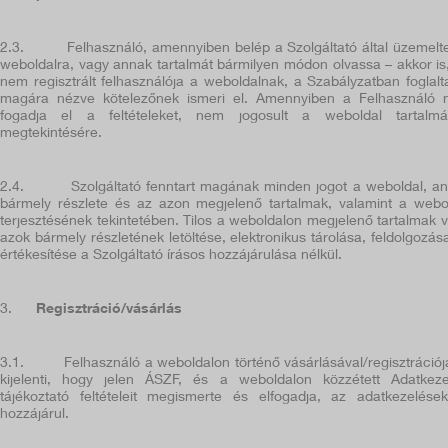
2.3.
Felhasználó, amennyiben belép a Szolgáltató által üzemelte
weboldalra, vagy annak tartalmát bármilyen módon olvassa – akkor is
nem regisztrált felhasználója a weboldalnak, a Szabályzatban foglalt
magára nézve kötelezőnek ismeri el. Amennyiben a Felhasználó
fogadja el a feltételeket, nem jogosult a weboldal tartalm
megtekintésére.
2.4.
Szolgáltató fenntart magának minden jogot a weboldal, a
bármely részlete és az azon megjelenő tartalmak, valamint a webo
terjesztésének tekintetében. Tilos a weboldalon megjelenő tartalmak 
azok bármely részletének letöltése, elektronikus tárolása, feldolgozás
értékesítése a Szolgáltató írásos hozzájárulása nélkül.
3.
Regisztráció/vásárlás
3.1.
Felhasználó a weboldalon történő vásárlásával/regisztrációj
kijelenti, hogy jelen ÁSZF, és a weboldalon közzétett Adatkeze
tájékoztató feltételeit megismerte és elfogadja, az adatkezelése
hozzájárul.