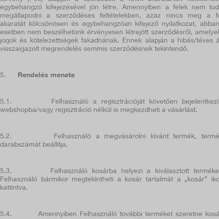
egybehangzó kifejezésével jön létre. Amennyiben a felek nem tu
megállapodni a szerződéses feltételekben, azaz nincs meg a f
akaratát kölcsönösen és egybehangzóan kifejező nyilatkozat, abba
esetben nem beszélhetünk érvényesen létrejött szerződésről, amelye
jogok és kötelezettségek fakadnának. Ennek alapján a hibás/téves 
visszaigazolt megrendelés semmis szerződésnek tekintendő.
5.
Rendelés menete
5.1.
Felhasználó a regisztrációját követően bejelentkez
webshopba/vagy regisztráció nélkül is megkezdheti a vásárlást.
5.2.
Felhasználó a megvásárolni kívánt termék, term
darabszámát beállítja.
5.3.
Felhasználó kosárba helyezi a kiválasztott terméke
Felhasználó bármikor megtekintheti a kosár tartalmát a „kosár” ik
kattintva.
5.4.
Amennyiben Felhasználó további terméket szeretne kos