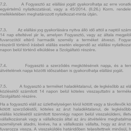
7.2.
A Fogyasztó az elállási jogát gyakorolhatja az erre vonat
egyértelmű nyilatkozatával, vagy a 45/2014. (II.26.) Korm. rendele
mellékletében meghatározott nyilatkozat-minta útján.
7.3.
Az elállási jog gyakorlására nyitva álló idő attól a naptól számí
14 nap elteltével jár le, amelyen Fogyasztó, vagy az általa megjelöl
fuvarozótól eltérő harmadik személy a terméket átveszi.
Fogya
részéről történő írásbeli elállás esetén elegendő az elállási nyilatkoza
napon belül történő elküldése a Szolgáltató részére.
7.4.
Fogyasztó a szerződés megkötésének napja, és a te
átvételének napja közötti időszakban is gyakorolhatja elállási jogát.
7.5.
A fogyasztó a terméket haladéktalanul, de legkésőbb az elá
közlésétől számított 14 napon belül köteles visszajuttatni a termék
Szolgáltató részére.
Ha a fogyasztó eláll az üzlethelyiségen kívül kötött vagy a távollevők kö
kötött szerződéstől, köteles az árut haladéktalanul, de legkésőb
elállás közlésétől számított tizennégy napon belül visszaküldeni, illet
vállalkozásnak vagy a vállalkozás által az áru átvételére meghatalma
személynek átadni, kivéve, ha a vállalkozás vállalta, hogy az árut 
fuvarozza vissza. A visszaküldés határidőben teljesítettnek minősül, 