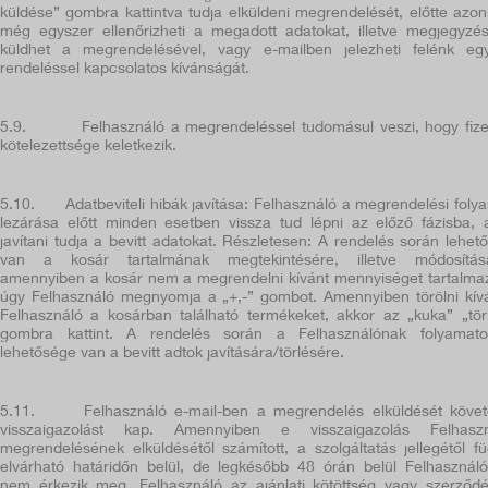
küldése” gombra kattintva tudja elküldeni megrendelését, előtte azo
még egyszer ellenőrizheti a megadott adatokat, illetve megjegyzés
küldhet a megrendelésével, vagy e-mailben jelezheti felénk eg
rendeléssel kapcsolatos kívánságát.
5.9.
Felhasználó a megrendeléssel tudomásul veszi, hogy fize
kötelezettsége keletkezik.
5.10.
Adatbeviteli hibák javítása: Felhasználó a megrendelési foly
lezárása előtt minden esetben vissza tud lépni az előző fázisba, 
javítani tudja a bevitt adatokat. Részletesen: A rendelés során lehet
van a kosár tartalmának megtekintésére, illetve módosításá
amennyiben a kosár nem a megrendelni kívánt mennyiséget tartalma
úgy Felhasználó megnyomja a „+,-” gombot. Amennyiben törölni kív
Felhasználó a kosárban található termékeket, akkor az „kuka” „tör
gombra kattint. A rendelés során a Felhasználónak folyamat
lehetősége van a bevitt adtok javítására/törlésére.
5.11.
Felhasználó e-mail-ben a megrendelés elküldését köve
visszaigazolást kap. Amennyiben e visszaigazolás Felhaszn
megrendelésének elküldésétől számított, a szolgáltatás jellegétől f
elvárható határidőn belül, de legkésőbb 48 órán belül Felhasznál
nem érkezik meg, Felhasználó az ajánlati kötöttség vagy szerződ