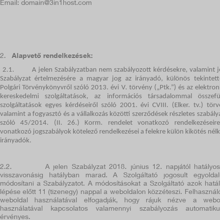
Email: domain@3in1host.com
2.
Alapvető rendelkezések:
2.1.
A jelen Szabályzatban nem szabályozott kérdésekre, valamint j
Szabályzat értelmezésére a magyar jog az irányadó, különös tekintett
Polgári Törvénykönyvről szóló 2013. évi V. törvény („Ptk.”) és
az elektron
kereskedelmi szolgáltatások, az információs társadalommal összef
szolgáltatások egyes kérdéseiről szóló 2001. évi CVIII. (Elker. tv.) törv
valamint a fogyasztó és a vállalkozás közötti szerződések részletes szabálya
szóló 45/2014. (II. 26.) Korm. rendelet vonatkozó rendelkezéseir
vonatkozó jogszabályok kötelező rendelkezései a felekre külön kikötés nélkü
irányadók.
2.2.
A jelen Szabályzat
2018. június 12.
napjától hatályo
visszavonásig hatályban marad. A Szolgáltató jogosult egyolda
módosítani a Szabályzatot. A módosításokat a Szolgáltató azok hatá
lépése előtt 11 (tizenegy) nappal a weboldalon közzéteszi. Felhasznál
weboldal használatával elfogadják, hogy rájuk nézve a webo
használatával kapcsolatos valamennyi szabályozás automatik
érvényes.