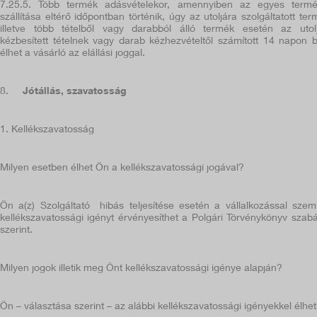
7.25.5.
Több termék adásvételekor, amennyiben az egyes term
szállítása eltérő időpontban történik, úgy az utoljára szolgáltatott ter
illetve több tételből vagy darabból álló termék esetén az utol
kézbesített tételnek vagy darab kézhezvételtől számított 14 napon b
élhet a vásárló az elállási joggal.
8.
Jótállás, szavatosság
1. Kellékszavatosság
Milyen esetben élhet Ön a kellékszavatossági jogával?
Ön a(z) Szolgáltató hibás teljesítése esetén a vállalkozással sze
kellékszavatossági igényt érvényesíthet a Polgári Törvénykönyv szabá
szerint.
Milyen jogok illetik meg Önt kellékszavatossági igénye alapján?
Ön – választása szerint – az alábbi kellékszavatossági igényekkel élhet