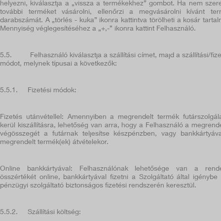
helyezni, kiválasztja a „vissza a termékekhez” gombot. Ha nem szer
további terméket vásárolni, ellenőrzi a megvásárolni kívánt te
darabszámát. A „törlés - kuka” ikonra kattintva törölheti a kosár tartal
Mennyiség véglegesítéséhez a „+,-” ikonra kattint Felhasználó.
5.5.
Felhasználó kiválasztja a szállítási címet, majd a szállítási/fize
módot, melynek típusai a következők:
5.5.1.
Fizetési módok:
Fizetés utánvétellel: Amennyiben a megrendelt termék futárszolgála
kerül kiszállításra, lehetőség van arra, hogy a Felhasználó a megrend
végösszegét a futárnak teljesítse készpénzben, vagy bankkártyáv
megrendelt termék(ek) átvételekor.
Online bankkártyával: Felhasználónak lehetősége van a rend
összértékét online, bankkártyával fizetni a Szolgáltató által igénybe 
pénzügyi szolgáltató biztonságos fizetési rendszerén keresztül.
5.5.2.
Szállítási költség: