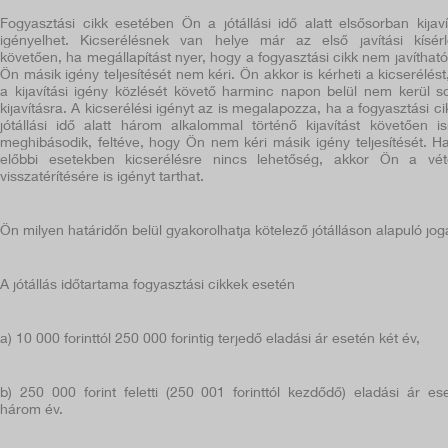
Fogyasztási cikk esetében Ön a jótállási idő alatt elsősorban kijaví
igényelhet. Kicserélésnek van helye már az első javítási kísérl
követően, ha megállapítást nyer, hogy a fogyasztási cikk nem javítható
Ön másik igény teljesítését nem kéri. Ön akkor is kérheti a kicserélést
a kijavítási igény közlését követő harminc napon belül nem kerül s
kijavításra. A kicserélési igényt az is megalapozza, ha a fogyasztási ci
jótállási idő alatt három alkalommal történő kijavítást követően i
meghibásodik, feltéve, hogy Ön nem kéri másik igény teljesítését. H
előbbi esetekben kicserélésre nincs lehetőség, akkor Ön a vét
visszatérítésére is igényt tarthat.
Ön milyen határidőn belül gyakorolhatja kötelező jótálláson alapuló jog
A jótállás időtartama fogyasztási cikkek esetén
a) 10 000 forinttól 250 000 forintig terjedő eladási ár esetén két év,
b) 250 000 forint feletti (250 001 forinttól kezdődő) eladási ár es
három év.