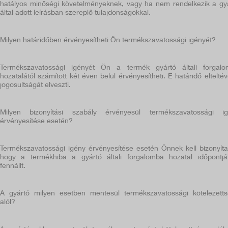
hatályos minőségi követelményeknek, vagy ha nem rendelkezik a gy
által adott leírásban szereplő tulajdonságokkal.
Milyen határidőben érvényesítheti Ön termékszavatossági igényét?
Termékszavatossági igényét Ön a termék gyártó általi forgal
hozatalától számított két éven belül érvényesítheti. E határidő elteltév
jogosultságát elveszti.
Milyen bizonyítási szabály érvényesül termékszavatossági i
érvényesítése esetén?
Termékszavatossági igény érvényesítése esetén Önnek kell bizonyíta
hogy a termékhiba a gyártó általi forgalomba hozatal időpontj
fennállt.
A gyártó milyen esetben mentesül termékszavatossági kötelezett
alól?