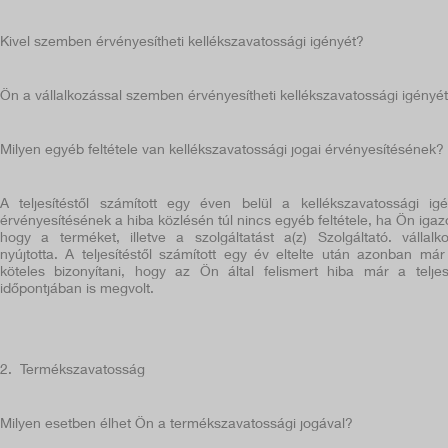
Kivel szemben érvényesítheti kellékszavatossági igényét?
Ön a vállalkozással szemben érvényesítheti kellékszavatossági igényét
Milyen egyéb feltétele van kellékszavatossági jogai érvényesítésének?
A teljesítéstől számított egy éven belül a kellékszavatossági ig
érvényesítésének a hiba közlésén túl nincs egyéb feltétele, ha Ön igazo
hogy a terméket, illetve a szolgáltatást a(z) Szolgáltató. vállalk
nyújtotta. A teljesítéstől számított egy év eltelte után azonban má
köteles bizonyítani, hogy az Ön által felismert hiba már a teljes
időpontjában is megvolt.
2. Termékszavatosság
Milyen esetben élhet Ön a termékszavatossági jogával?