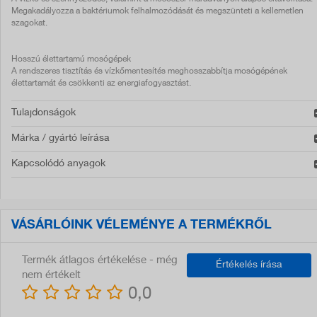
Megakadályozza a baktériumok felhalmozódását és megszünteti a kellemetlen
szagokat.
Hosszú élettartamú mosógépek
A rendszeres tisztítás és vízkőmentesítés meghosszabbítja mosógépének
élettartamát és csökkenti az energiafogyasztást.
Tulajdonságok
Márka / gyártó leírása
Kapcsolódó anyagok
VÁSÁRLÓINK VÉLEMÉNYE A TERMÉKRŐL
Termék átlagos értékelése - még
Értékelés írása
nem értékelt
0,0