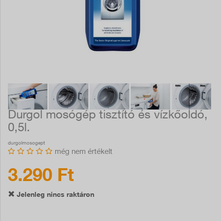
Durgol mosógép tisztító és vízkőoldó,
0,5l.
durgolmosogept
még nem értékelt
3.290 Ft
Jelenleg nincs raktáron