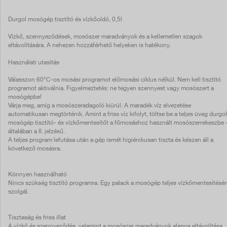
Durgol mosógép tisztító és vízkőoldó, 0,5l
Vízkő, szennyeződések, mosószer maradványok és a kellemetlen szagok
eltávolítására. A nehezen hozzáférhető helyeken is hatékony.
Használati utasítás
Válasszon 60°C-os mosási programot előmosási ciklus nélkül. Nem kell tisztító
programot aktiválnia. Figyelmeztetés: ne tegyen szennyest vagy mosószert a
mosógépbe!
Várja meg, amíg a mosószeradagoló kiürül. A maradék víz elvezetése
automatikusan megtörténik. Amint a friss víz kifolyt, töltse be a teljes üveg durgol
mosógép tisztító- és vízkőmentesítőt a főmosáshoz használt mosószerrekeszbe 
általában a II. jelzésű.
A teljes program lefutása után a gép ismét higiénikusan tiszta és készen áll a
következő mosásra.
Könnyen használható
Nincs szükség tisztító programra. Egy palack a mosógép teljes vízkőmentesítésér
szolgál.
Tisztaság és friss illat
A vízkő és szennyeződés, valamint a mosószer maradványok alapos eltávolítása.