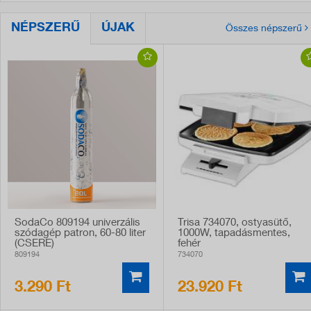
NÉPSZERŰ
ÚJAK
Összes népszerű
SodaCo 809194 univerzális
Trisa 734070, ostyasütő,
szódagép patron, 60-80 liter
1000W, tapadásmentes,
(CSERE)
fehér
809194
734070
3.290 Ft
23.920 Ft