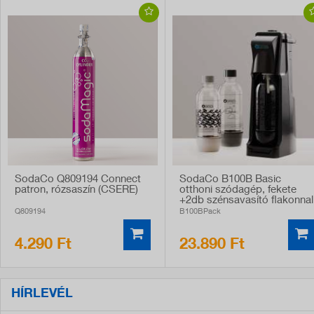
SodaCo Q809194 Connect
SodaCo B100B Basic
patron, rózsaszín (CSERE)
otthoni szódagép, fekete
+2db szénsavasító flakonnal
Q809194
B100BPack
4.290 Ft
23.890 Ft
HÍRLEVÉL