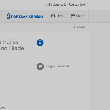
Bejelentkezés / Regisztráció
Újra
Kosár
PORZSÁK KERESŐ
Vissza
 haj és
rio Blade
Ingyen visszük
toros