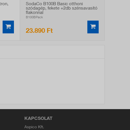
ron,
SodaCo B100B Basic otthoni
szódagép, fekete +2db szénsavasító
flakonnal
B100BPack
23.890 Ft
KAPCSOLAT
Aspico Kft.