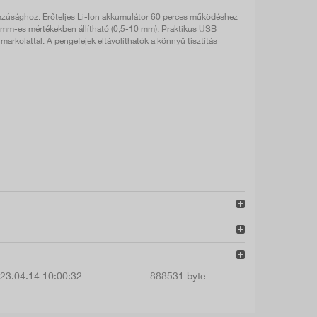
osszúsághoz. Erőteljes Li-Ion akkumulátor 60 perces működéshez
,5 mm-es mértékekben állítható (0,5-10 mm). Praktikus USB
markolattal. A pengefejek eltávolíthatók a könnyű tisztítás
23.04.14 10:00:32
888531 byte