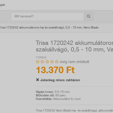
égek
Trisa 1720242 akkumulátoros haj és szakállvágó, 0,5 - 10 mm, Vario Blade
Trisa 1720242 akkumulátoros
szakállvágó, 0,5 - 10 mm, Va
1720242
még nem értékelt
13.370 Ft
Jelenleg nincs raktáron
Vágási hossz
: 0.5-10 mm
Működési idő
: 60 perc
Áramellátás
: Akkumulátor (Li-Ion)
Trisa 1720242 Vario Blade haj- és szakállvágó, akkumulá