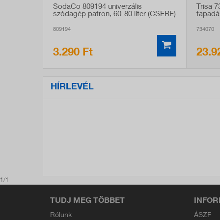
SodaCo 809194 univerzális
Trisa 
szódagép patron, 60-80 liter (CSERE)
tapadá
809194
734070
3.290 Ft
23.9
HÍRLEVÉL
1/1
TUDJ MEG TÖBBET
INFOR
Rólunk
ÁSZF