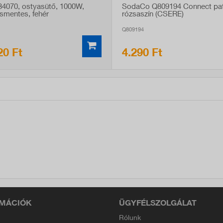
734070, ostyasütő, 1000W,
SodaCo Q809194 Connect pat
smentes, fehér
rózsaszín (CSERE)
Q809194
20 Ft
4.290 Ft
MÁCIÓK
ÜGYFÉLSZOLGÁLAT
Rólunk