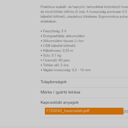
Praktikus szakáll- és hajnyíró, tartozékkal különböző h
és rövid töltési időhöz (2 óra). A hosszúság pontosan 0
kábellel tölthető, utazáshoz tökéletes. Ergonomikus puha 
érdekében.
• Feszültség: 5 V
• Energiaellátás: akkumulátor
• Akkumulátor típusa: Li-Ion
• USB kábellel tölthető
• Kábelhossz: 0,55 m
• Súly: 0.1 kg
• Üzemidő: 60 perc
• Töltési idő: 2 óra
• Vágási hosszúság: 0,5 - 10 mm
Tulajdonságok
Márka / gyártó leírása
Kapcsolódó anyagok
1720242_hasznalati.pdf
20