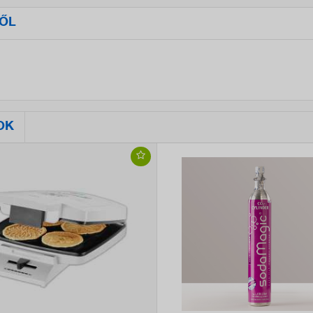
ŐL
OK