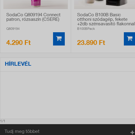
SodaCo Q809194 Connect
SodaCo B100B Basic
patron, rózsaszín (CSERE)
otthoni szódagép, fekete
+2db szénsavasító flakonnal
Q809194
B100BPack
4.290 Ft
23.890 Ft
HÍRLEVÉL
1/1
Tudj meg többet