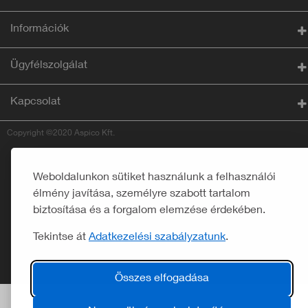
Információk
Ügyfélszolgálat
Kapcsolat
Copyright ©2020 Aspico Kft.
Weboldalunkon sütiket használunk a felhasználói
élmény javítása, személyre szabott tartalom
biztosítása és a forgalom elemzése érdekében.
Tekintse át
Adatkezelési szabályzatunk
.
Összes elfogadása