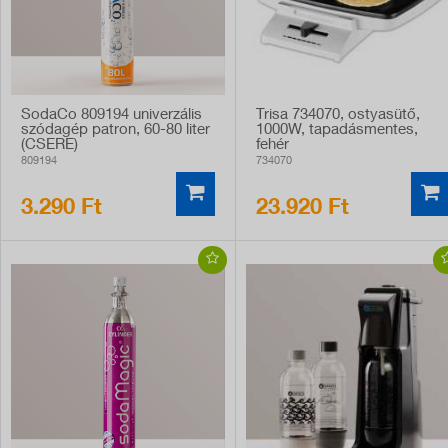
SodaCo 809194 univerzális
Trisa 734070, ostyasütő,
szódagép patron, 60-80 liter
1000W, tapadásmentes,
(CSERE)
fehér
809194
734070
3.290 Ft
23.920 Ft