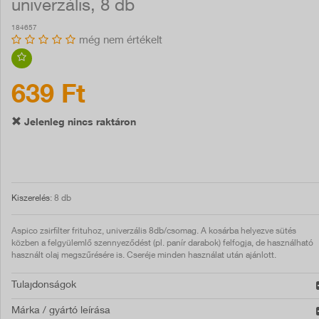
univerzális, 8 db
184657
még nem értékelt
639 Ft
Jelenleg nincs raktáron
Kiszerelés
: 8 db
Aspico zsirfilter frituhoz, univerzális 8db/csomag. A kosárba helyezve sütés
közben a felgyülemlő szennyeződést (pl. panír darabok) felfogja, de használható
használt olaj megszűrésére is. Cseréje minden használat után ajánlott.
Tulajdonságok
Márka / gyártó leírása