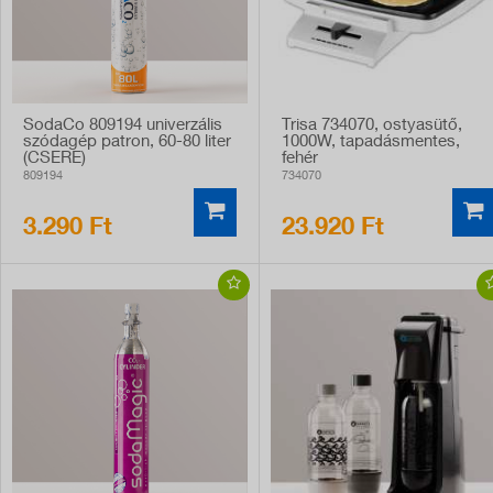
SodaCo 809194 univerzális
Trisa 734070, ostyasütő,
szódagép patron, 60-80 liter
1000W, tapadásmentes,
(CSERE)
fehér
809194
734070
3.290 Ft
23.920 Ft