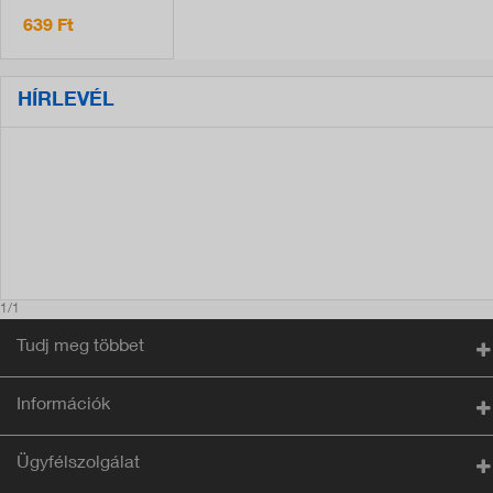
fritőzfilter,
univerzális, 8 db
639 Ft
HÍRLEVÉL
1/1
Tudj meg többet
Információk
Ügyfélszolgálat