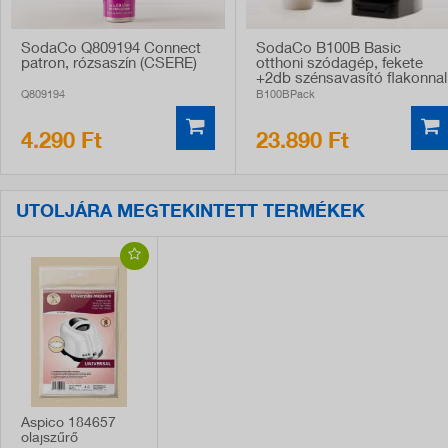
SodaCo Q809194 Connect
SodaCo B100B Basic
patron, rózsaszín (CSERE)
otthoni szódagép, fekete
+2db szénsavasító flakonnal
Q809194
B100BPack
4.290 Ft
23.890 Ft
UTOLJÁRA MEGTEKINTETT TERMÉKEK
Aspico 184657
olajszűrő