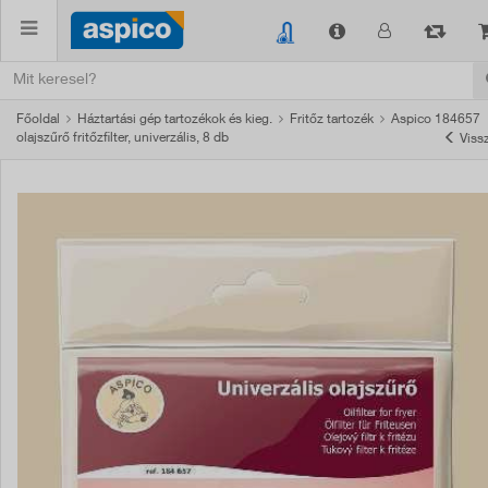
Főoldal
Háztartási gép tartozékok és kieg.
Fritőz tartozék
Aspico 184657
olajszűrő fritőzfilter, univerzális, 8 db
Viss