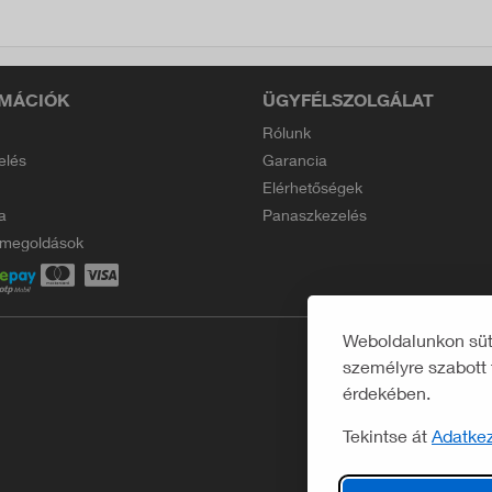
MÁCIÓK
ÜGYFÉLSZOLGÁLAT
Rólunk
elés
Garancia
Elérhetőségek
a
Panaszkezelés
i megoldások
Weboldalunkon süti
személyre szabott 
érdekében.
Tekintse át
Adatkez