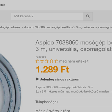
égek
tógép tartozék
Aspico 7038060 mosógép bekötőcső, 3 m, univerzális, csomagola
Aspico 7038060 mosógép b
3 m, univerzális, csomagolat
7038060
még nem értékelt
1.289 Ft
Jelenleg nincs raktáron
Aspico 7038060 mosógép bekötőcső., 3 m
Ez a 3,0 méteres műanyag mosógép bekötőcső minden m
Tulajdonságok
Márka / gyártó leírása