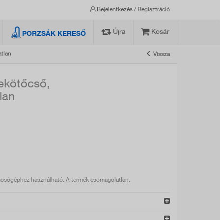
Bejelentkezés / Regisztráció
Újra
Kosár
PORZSÁK KERESŐ
tlan
Vissza
ekötőcső,
lan
osógéphez használható. A termék csomagolatlan.