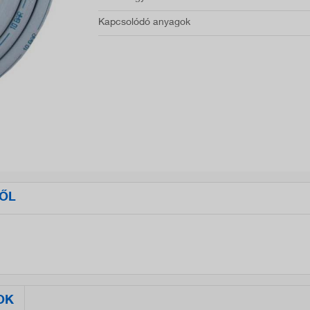
Kapcsolódó anyagok
ŐL
OK