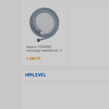
Aspico 7038060
mosógép bekötőcső, 3
m, univerzális,
csomagolatlan
1.289 Ft
HÍRLEVÉL