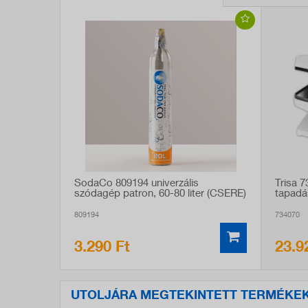
SodaCo 809194 univerzális
Trisa 
szódagép patron, 60-80 liter (CSERE)
tapadá
809194
734070
3.290 Ft
23.9
UTOLJÁRA MEGTEKINTETT TERMÉKE