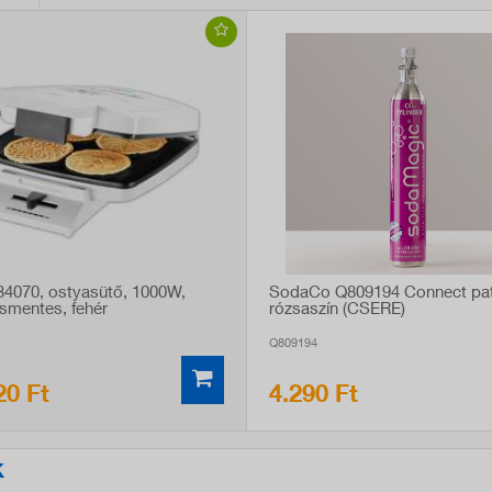
734070, ostyasütő, 1000W,
SodaCo Q809194 Connect pat
smentes, fehér
rózsaszín (CSERE)
Q809194
20 Ft
4.290 Ft
K