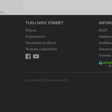
1/1
TUDJ MEG TÖBBET
INFOR
Rólunk
ÁSZF
Impresszum
Adatkez
Facebook profilunk
Szállítás
Youtube csatornánk
Garanci
Fizetés
Copyright ©2020 by Aspico Kft.