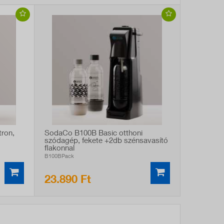
ron,
SodaCo B100B Basic otthoni
szódagép, fekete +2db szénsavasító
flakonnal
B100BPack
23.890 Ft