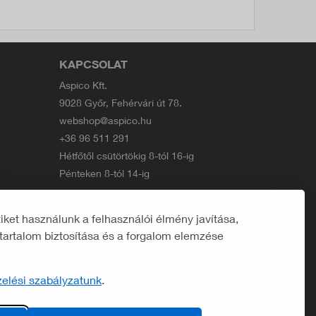
KAPCSOLAT
Aspico Kft.
9028 Győr, Fehérvári út 78.
webshop@aspico.hu
+36 96 511 291
Hétfőtől csütörtökig 8-tól 16-ig
Pénteken 8-tól 14-ig
ket használunk a felhasználói élmény javítása,
Developed by
polcsa
tartalom biztosítása és a forgalom elemzése
elési szabályzatunk
.