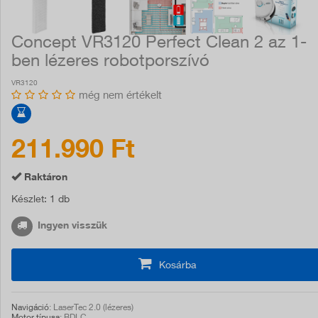
Concept VR3120 Perfect Clean 2 az 1-
ben lézeres robotporszívó
VR3120
még nem értékelt
211.990 Ft
Raktáron
Készlet
: 1 db
Ingyen visszük
Kosárba
Navigáció
: LaserTec 2.0 (lézeres)