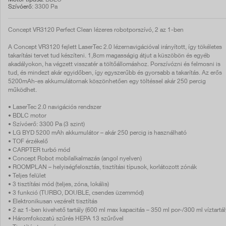
Motor típusa
: BDLC
Szívóerő
: 3300 Pa
Concept VR3120 Perfect Clean lézeres robotporszívó, 2 az 1-ben
A Concept VR3120 fejlett LaserTec 2.0 lézernavigációval irányított, így tökéletes
takarítási tervet tud készíteni. 1,8cm magasságig átjut a küszöbön és egyéb
akadályokon, ha végzett visszatér a töltőállomáshoz. Porszívózni és felmosni is
tud, és mindezt akár egyidőben, így egyszerűbb és gyorsabb a takarítás. Az erős
5200mAh-es akkumulátornak köszönhetően egy töltéssel akár 250 percig
működhet.
• LaserTec 2.0 navigációs rendszer
• BDLC motor
• Szívóerő: 3300 Pa (3 szint)
• LG BYD 5200 mAh akkumulátor – akár 250 percig is használható
• TOF érzékelő
• CARPTER turbó mód
• Concept Robot mobilalkalmazás (angol nyelven)
• ROOMPLAN – helyiségfelosztás, tisztítási típusok, korlátozott zónák
• Teljes felület
• 3 tisztítási mód (teljes, zóna, lokális)
• 3 funkció (TURBO, DOUBLE, csendes üzemmód)
• Elektronikusan vezérelt tisztítás
• 2 az 1-ben kivehető tartály (600 ml max kapacitás – 350 ml por-/300 ml víztartál
• Háromfokozatú szűrés HEPA 13 szűrővel