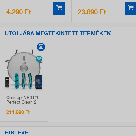
4.290 Ft
23.890 Ft
UTOLJÁRA MEGTEKINTETT TERMÉKEK
Concept VR3120
Perfect Clean 2
az 1-ben lézeres
robotporszívó
211.990 Ft
HÍRLEVÉL