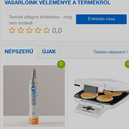
VÁSÁRLÓINK VÉLEMÉNYE A TERMÉKRŐL
Termék átlagos értékelése - még
Értékelés írása
nem értékelt
0,0
NÉPSZERŰ
ÚJAK
Összes népszerű