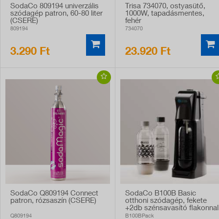
SodaCo 809194 univerzális
Trisa 734070, ostyasütő,
szódagép patron, 60-80 liter
1000W, tapadásmentes,
(CSERE)
fehér
809194
734070
3.290 Ft
23.920 Ft
SodaCo Q809194 Connect
SodaCo B100B Basic
patron, rózsaszín (CSERE)
otthoni szódagép, fekete
+2db szénsavasító flakonnal
Q809194
B100BPack