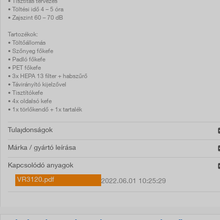
• Tisztítás tervezés
• Töltési idő 4 – 5 óra
• Zajszint 60 – 70 dB
Tartozékok:
• Töltőállomás
• Szőnyeg főkefe
• Padló főkefe
• PET főkefe
• 3x HEPA 13 filter + habszűrő
• Távirányító kijelzővel
• Tisztítókefe
• 4x oldalsó kefe
• 1x törlőkendő + 1x tartalék
Tulajdonságok
Márka / gyártó leírása
Kapcsolódó anyagok
VR3120.pdf
2022.06.01 10:25:29