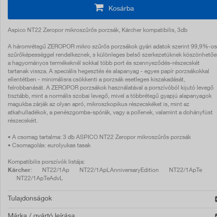
Kosárba
Aspico NT22 Zeropor mikroszűrős porzsák, Kärcher kompatibilis, 3db
A háromrétegű ZEROPOR mikro szűrős porzsákok gyári adatok szerint 99,9%-os
szűrőképességgel rendelkeznek, s különleges belső szerkezetüknek köszönhető
a hagyományos termékeknél sokkal több port és szennyeződés-részecskét
tartanak vissza. A speciális hegesztés és alapanyag - egyes papír porzsákokkal
ellentétben - minimálisra csökkenti a porzsák esetleges kiszakadását,
felrobbanását. A ZEROPOR porzsákok használatával a porszívóból kijutó levegő
tisztább, mint a normális szobai levegő, mivel a többrétegű gyapjú alapanyagok
magukba zárják az olyan apró, mikroszkopikus részecskéket is, mint az
atkahulladékok, a penészgomba-spórák, vagy a pollenek, valamint a dohányfüst
részecskéit.
• A csomag tartalma: 3 db ASPICO NT22 Zeropor mikroszűrős porzsák
• Csomagolás: eurolyukas tasak
Kompatibilis porszívók listája:
Kärcher
: NT22/1Ap NT22/1ApLAnniversaryEdition NT22/1ApTe
NT22/1ApTeAdvL
Tulajdonságok
Márka / gyártó leírása