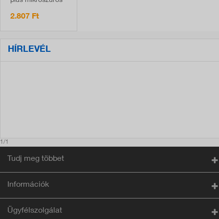
plus mikroszűrős
porzsák, Karcher
kompatibilis, 3db
2.807 Ft
HÍRLEVÉL
1/1
Tudj meg többet
Információk
Ügyfélszolgálat