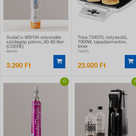
SodaCo 809194 univerzális
Trisa 734070, ostyasütő,
szódagép patron, 60-80 liter
1000W, tapadásmentes,
(CSERE)
fehér
809194
734070
3.290 Ft
23.920 Ft