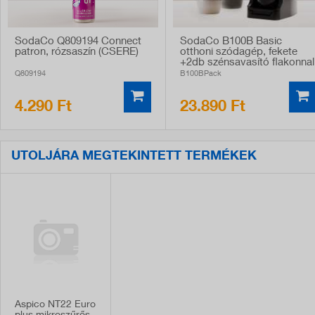
SodaCo Q809194 Connect
SodaCo B100B Basic
patron, rózsaszín (CSERE)
otthoni szódagép, fekete
+2db szénsavasító flakonnal
Q809194
B100BPack
4.290 Ft
23.890 Ft
UTOLJÁRA MEGTEKINTETT TERMÉKEK
Aspico NT22 Euro