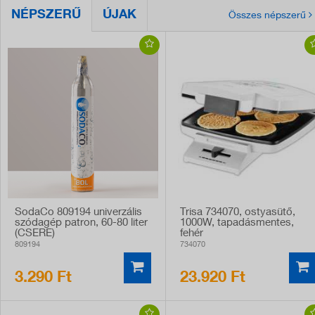
NÉPSZERŰ
ÚJAK
Összes népszerű
SodaCo 809194 univerzális
Trisa 734070, ostyasütő,
szódagép patron, 60-80 liter
1000W, tapadásmentes,
(CSERE)
fehér
809194
734070
3.290 Ft
23.920 Ft