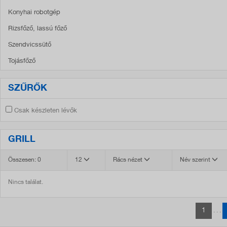
Konyhai robotgép
Rizsfőző, lassú főző
Szendvicssütő
Tojásfőző
SZŰRŐK
Csak készleten lévők
GRILL
Összesen: 0
12
Rács nézet
Név szerint
Nincs találat.
1
. . .