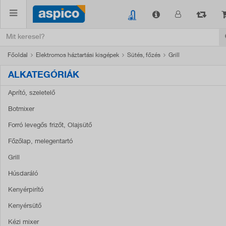
Főoldal
Elektromos háztartási kisgépek
Sütés, főzés
Grill
ALKATEGÓRIÁK
Aprító, szeletelő
Botmixer
Forró levegős frizőt, Olajsütő
Főzőlap, melegentartó
Grill
Húsdaráló
Kenyérpirító
Kenyérsütő
Kézi mixer