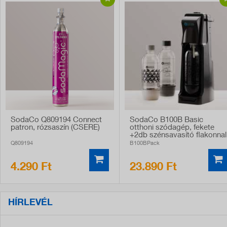
SodaCo Q809194 Connect
SodaCo B100B Basic
patron, rózsaszín (CSERE)
otthoni szódagép, fekete
+2db szénsavasító flakonnal
Q809194
B100BPack
4.290 Ft
23.890 Ft
HÍRLEVÉL