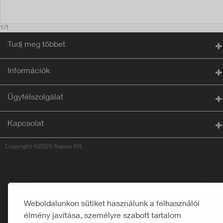
1/1
Tudj meg többet
Információk
Ügyfélszolgálat
Kapcsolat
Copyright ©2020 Aspico Kft.
Weboldalunkon sütiket használunk a felhasználói
élmény javítása, személyre szabott tartalom