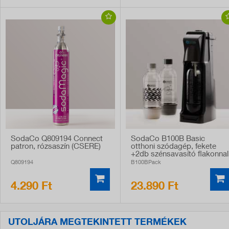
SodaCo Q809194 Connect
SodaCo B100B Basic
patron, rózsaszín (CSERE)
otthoni szódagép, fekete
+2db szénsavasító flakonnal
Q809194
B100BPack
4.290 Ft
23.890 Ft
UTOLJÁRA MEGTEKINTETT TERMÉKEK