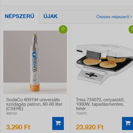
NÉPSZERŰ
ÚJAK
Összes népszerű
SodaCo 809194 univerzális
Trisa 734070, ostyasütő,
szódagép patron, 60-80 liter
1000W, tapadásmentes,
(CSERE)
fehér
809194
734070
3.290 Ft
23.920 Ft