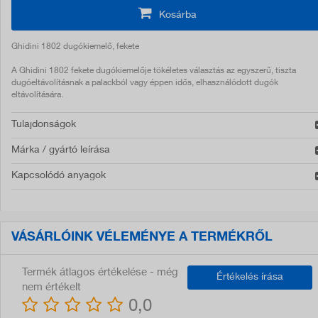
Kosárba
Ghidini 1802 dugókiemelő, fekete
A Ghidini 1802 fekete dugókiemelője tökéletes választás az egyszerű, tiszta
dugóeltávolításnak a palackból vagy éppen idős, elhasználódott dugók
eltávolítására.
Tulajdonságok
Márka / gyártó leírása
Kapcsolódó anyagok
VÁSÁRLÓINK VÉLEMÉNYE A TERMÉKRŐL
Termék átlagos értékelése - még
Értékelés írása
nem értékelt
0,0