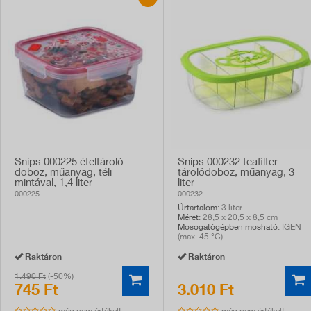
Snips 000225 ételtároló
Snips 000232 teafilter
doboz, műanyag, téli
tárolódoboz, műanyag, 3
mintával, 1,4 liter
liter
000225
000232
Űrtartalom
: 3 liter
Méret
: 28,5 x 20,5 x 8,5 cm
Mosogatógépben mosható
: IGEN
(max. 45 °C)
Raktáron
Raktáron
1.490 Ft
(-50%)
745 Ft
3.010 Ft