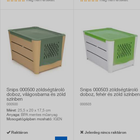
még nem értékelt
még nem értékelt
Snips 000500 zöldségtároló
Snips 000503 zöldségtároló
doboz, világosbarna és zöld
doboz, fehér és zöld színben
színben
000500
000503
Méret
: 25,5 x 20 x 17,5 cm
Anyaga
: BPA mentes műanyag
Mosogatógépben mosható
: IGEN
Raktáron
Jelenleg nincs raktáron