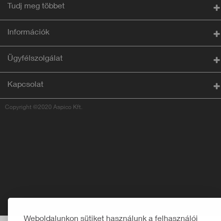
Tudj meg többet
Információk
Ügyfélszolgálat
Kapcsolat
Copyright ©2020 Aspico Kft.
Weboldalunkon sütiket használunk a felhasználói