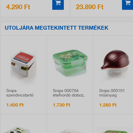
4.290 Ft
23.890 Ft
UTOLJÁRA MEGTEKINTETT TERMÉKEK
Snips
Snips 000794
Snips 000181
szendvicstartó
ételhordó doboz,
műanyag
doboz, 0.5 liter,
0,8 liter,
vöröshagyma
Coca-cola
dinoszaurusz
tárolódoboz
1.400 Ft
1.730 Ft
1.260 Ft
mintával
mintával,
gyerekeknek