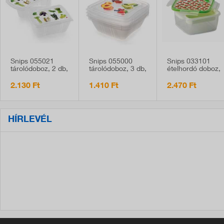
Snips 055021
Snips 055000
Snips 033101
tárolódoboz, 2 db,
tárolódoboz, 3 db,
ételhordó doboz,
2 liter,
0,5 liter
műanyag, 1,4
zöldségekhez
liter, epres
2.130 Ft
1.410 Ft
2.470 Ft
mintával
HÍRLEVÉL