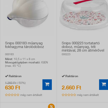
Snips 000183 műanyag
Snips 000223 tortatartó
fokhagyma tárolódoboz
doboz, műanyag, téli
mintával, 28 cm átmérővel
000183
000223
Méret
: 10,5 x 11 x 8 cm
Mosogatógépben mosható
: IGEN
(max. 45 °C)
Raktáron
Raktáron
1.260 Ft
(-50%)
630 Ft
2.660 Ft
még nem értékelt
még nem értékelt