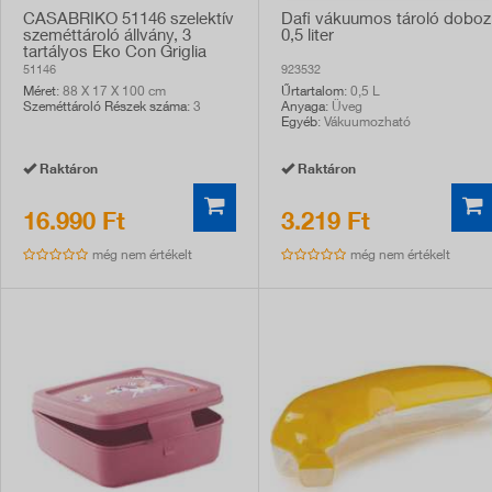
CASABRIKO 51146 szelektív
Dafi vákuumos tároló doboz
szeméttároló állvány, 3
0,5 liter
tartályos Eko Con Griglia
51146
923532
Méret
: 88 X 17 X 100 cm
Űrtartalom
: 0,5 L
Szeméttároló Részek száma
: 3
Anyaga
: Üveg
Egyéb
: Vákuumozható
Raktáron
Raktáron
16.990 Ft
3.219 Ft
még nem értékelt
még nem értékelt