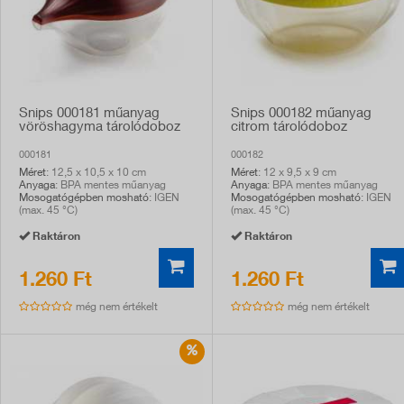
Snips 000181 műanyag
Snips 000182 műanyag
vöröshagyma tárolódoboz
citrom tárolódoboz
000181
000182
Méret
: 12,5 x 10,5 x 10 cm
Méret
: 12 x 9,5 x 9 cm
Anyaga
: BPA mentes műanyag
Anyaga
: BPA mentes műanyag
Mosogatógépben mosható
: IGEN
Mosogatógépben mosható
: IGEN
(max. 45 °C)
(max. 45 °C)
Raktáron
Raktáron
1.260 Ft
1.260 Ft
még nem értékelt
még nem értékelt