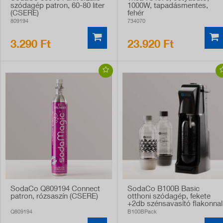
szódagép patron, 60-80 liter
1000W, tapadásmentes,
(CSERE)
fehér
809194
734070
3.290 Ft
23.920 Ft
SodaCo Q809194 Connect
SodaCo B100B Basic
patron, rózsaszín (CSERE)
otthoni szódagép, fekete
+2db szénsavasító flakonnal
Q809194
B100BPack