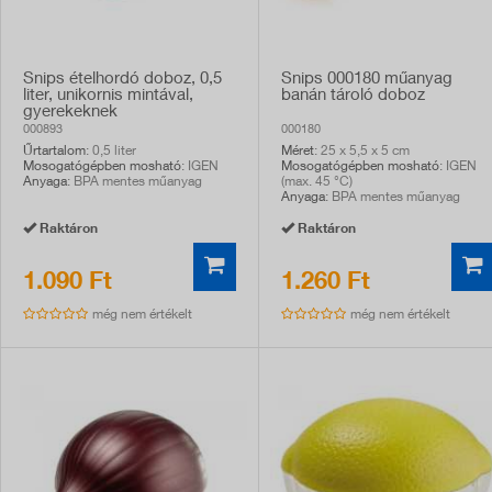
Snips ételhordó doboz, 0,5
Snips 000180 műanyag
liter, unikornis mintával,
banán tároló doboz
gyerekeknek
000893
000180
Űrtartalom
: 0,5 liter
Méret
: 25 x 5,5 x 5 cm
Mosogatógépben mosható
: IGEN
Mosogatógépben mosható
: IGEN
Anyaga
: BPA mentes műanyag
(max. 45 °C)
Anyaga
: BPA mentes műanyag
Raktáron
Raktáron
1.090 Ft
1.260 Ft
még nem értékelt
még nem értékelt