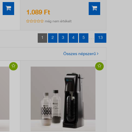
1.089 Ft
még nem értékelt
1
2
3
4
5
13
. . .
Összes népszerű