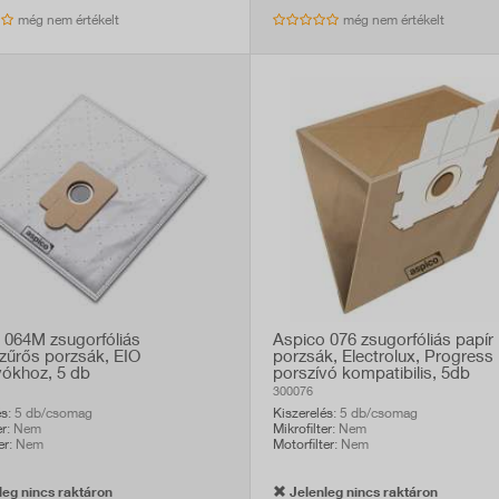
még nem értékelt
még nem értékelt
 064M zsugorfóliás
Aspico 076 zsugorfóliás papír
zűrős porzsák, EIO
porzsák, Electrolux, Progress
vókhoz, 5 db
porszívó kompatibilis, 5db
300076
és
: 5 db/csomag
Kiszerelés
: 5 db/csomag
er
: Nem
Mikrofilter
: Nem
er
: Nem
Motorfilter
: Nem
eg nincs raktáron
Jelenleg nincs raktáron