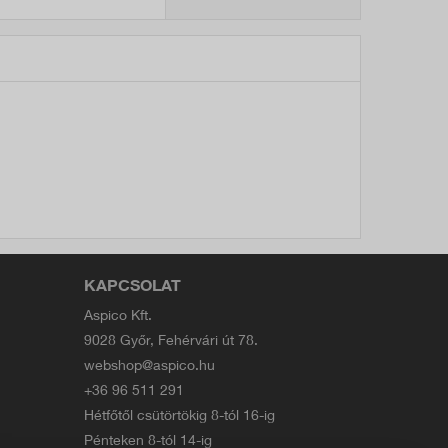
KAPCSOLAT
Aspico Kft.
9028 Győr, Fehérvári út 78.
webshop@aspico.hu
+36 96 511 291
Hétfőtől csütörtökig 8-tól 16-ig
Pénteken 8-tól 14-ig