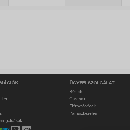
kompatibilis, 5 db
+ 1 db mikrofilter
MÁCIÓK
ÜGYFÉLSZOLGÁLAT
Rólunk
elés
Garancia
Elérhetőségek
a
Panaszkezelés
i megoldások