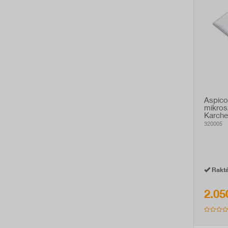
Aspico
mikros
Karcher
porszí
320005
Raktá
2.05