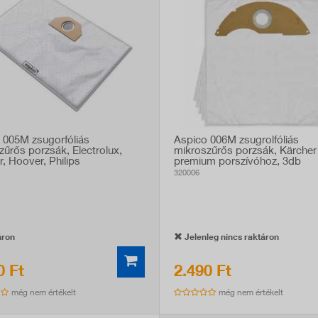
 005M zsugorfóliás
Aspico 006M zsugrolfóliás
zűrős porzsák, Electrolux,
mikroszűrős porzsák, Kärche
, Hoover, Philips
premium porszívóhoz, 3db
vókhoz, 3 db
320006
ron
Jelenleg nincs raktáron
0 Ft
2.490 Ft
még nem értékelt
még nem értékelt