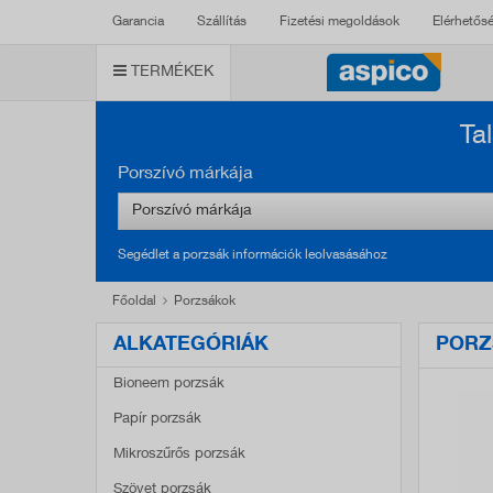
Garancia
Szállítás
Fizetési megoldások
Elérhetős
TERMÉKEK
Ta
Porszívó márkája
Porszívó márkája
Segédlet a porzsák információk leolvasásához
Főoldal
Porzsákok
ALKATEGÓRIÁK
PORZ
Bioneem porzsák
Papír porzsák
Mikroszűrős porzsák
Szövet porzsák