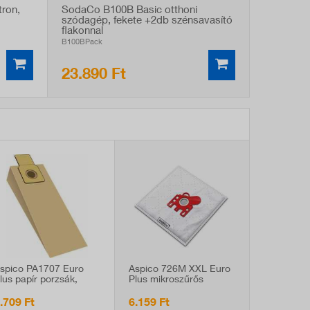
ron,
SodaCo B100B Basic otthoni
szódagép, fekete +2db szénsavasító
flakonnal
B100BPack
23.890 Ft
spico PA1707 Euro
Aspico 726M XXL Euro
lus papír porzsák,
Plus mikroszűrős
anasonic kompatibilis,
porzsák, Miele, Hoover
 db
kompatibilis, 10 db
.709 Ft
6.159 Ft