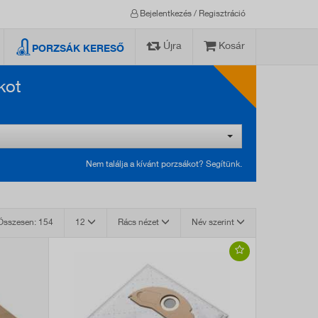
Bejelentkezés / Regisztráció
Újra
Kosár
PORZSÁK KERESŐ
kot
Nem találja a kívánt porzsákot? Segítünk.
Összesen: 154
12
Rács nézet
Név szerint