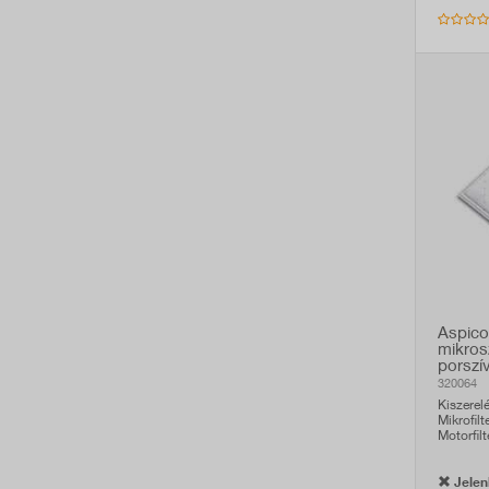
Aspico
mikros
porszí
320064
Kiszerel
Mikrofilt
Motorfilt
Jelenl