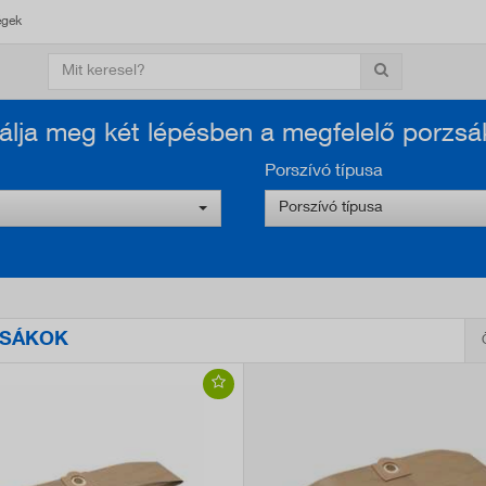
égek
lálja meg két lépésben a megfelelő porzsá
Porszívó típusa
Porszívó típusa
SÁKOK