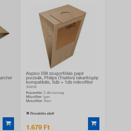
Aspico 038 zsugorfóliás papír
Karcher
porzsák, Philips (Triatlon) takarítógép
kompatibilis, 5db + 1db mikrofilter
300038
Kiszerelés
: 5 db/csomag
Mikrofilter
: Igen
Motorfilter
: Nem
Rendelés alatt
1.679 Ft