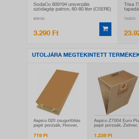
SodaCo 809194 univerzális
Trisa 
szódagép patron, 60-80 liter (CSERE)
tapadá
809194
734070
3.290 Ft
23.9
UTOLJÁRA MEGTEKINTETT TERMÉKE
Aspico 028 zsugorfóliás
Aspico Z7004 Euro Pl
papír porzsák, Hoover,
papír porzsák, Zelmer,
Thomas (motorvédő)
Ufesa kompatibilis, 5 d
takarítógép kompatibilis,
719 Ft
1.239 Ft