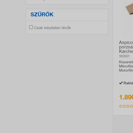
SZŰRŐK
Csak készleten lévők
Aspico
porzsá
Karche
kompati
300001
Kiszerel
Mikrofilt
Motorfilt
Raktá
1.89