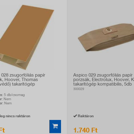
 028 zsugorfóliás papír
Aspico 029 zsugorfóliás papír
k, Hoover, Thomas
porzsák, Electrolux, Hoover, 
védő) takarítógép
takarítógép kompatibilis, 5db
bilis, 5db
300029
és
: 5 db/csomag
er
: Nem
er
: Nem
eg nincs raktáron
Raktáron
Ft
1.740 Ft