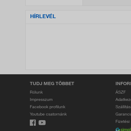
5db
HÍRLEVÉL
TUDJ MEG TÖBBET
INFOR
Rólunk
ÁSZF
Impresszum
Adatkez
Facebook profilunk
Szállítás
Youtube csatornánk
Garanci
Fizetés