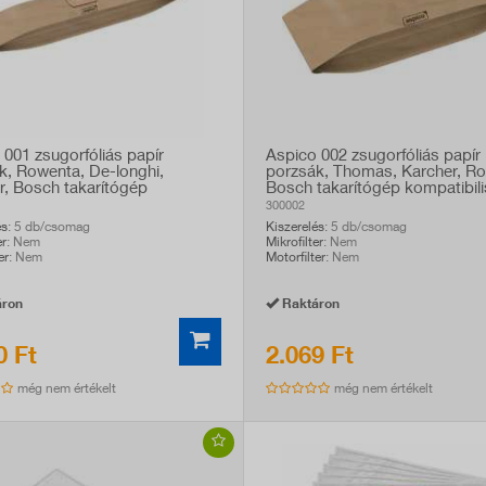
 001 zsugorfóliás papír
Aspico 002 zsugorfóliás papír
k, Rowenta, De-longhi,
porzsák, Thomas, Karcher, R
r, Bosch takarítógép
Bosch takarítógép kompatibili
bilis, 5db
300002
és
: 5 db/csomag
Kiszerelés
: 5 db/csomag
er
: Nem
Mikrofilter
: Nem
er
: Nem
Motorfilter
: Nem
ron
Raktáron
0 Ft
2.069 Ft
még nem értékelt
még nem értékelt