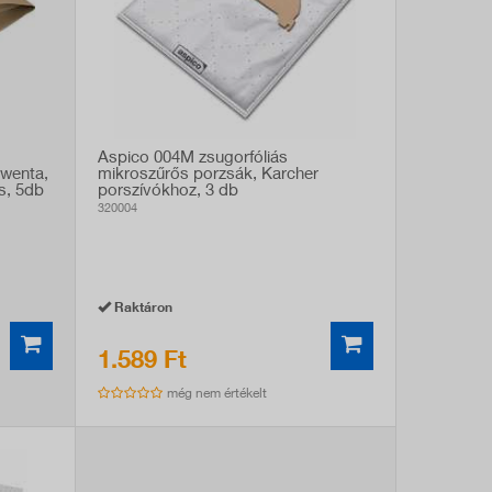
Aspico 004M zsugorfóliás
owenta,
mikroszűrős porzsák, Karcher
s, 5db
porszívókhoz, 3 db
320004
Raktáron
1.589 Ft
még nem értékelt