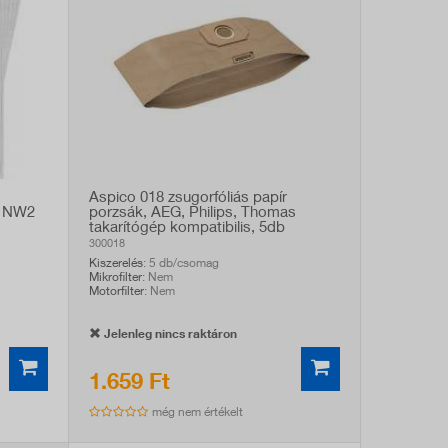
Aspico 018 zsugorfóliás papír
r NW2
porzsák, AEG, Philips, Thomas
takarítógép kompatibilis, 5db
300018
Kiszerelés
: 5 db/csomag
Mikrofilter
: Nem
Motorfilter
: Nem
Jelenleg nincs raktáron
1.659 Ft
még nem értékelt