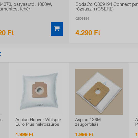
734070, ostyasütő, 1000W,
SodaCo Q809194 Connect pat
smentes, fehér
rózsaszín (CSERE)
Q809194
20 Ft
4.290 Ft
K
us
Aspico Hoover Whisper
Aspico 136M
A
Euro Plus mikroszűrős
zsugorfóliás
P
b
porzsák, Hoover
mikroszűrős porzsák,
P
Whisper, LIV, Candy
AEG porszívókhoz, 4 db
5
1.999 Ft
1.999 Ft
1