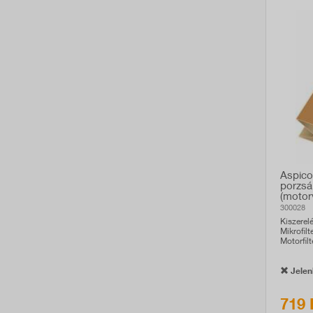
Aspico
porzsá
(motor
kompati
300028
Kiszerel
Mikrofilt
Motorfilt
Jelenl
719 