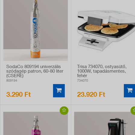
SodaCo 809194 univerzális
Trisa 734070, ostyasütő,
szódagép patron, 60-80 liter
1000W, tapadásmentes,
(CSERE)
fehér
809194
734070
3.290 Ft
23.920 Ft