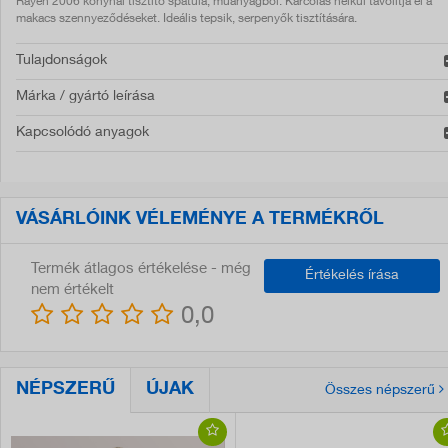
Rayen 2006 konyhai tisztító spatula, műanyagból. Karcolás nélkül távolítja el a
makacs szennyeződéseket. Ideális tepsik, serpenyők tisztítására.
Tulajdonságok
Márka / gyártó leírása
Kapcsolódó anyagok
VÁSÁRLÓINK VÉLEMÉNYE A TERMÉKRŐL
Termék átlagos értékelése - még
Értékelés írása
nem értékelt
0,0
NÉPSZERŰ
ÚJAK
Összes népszerű