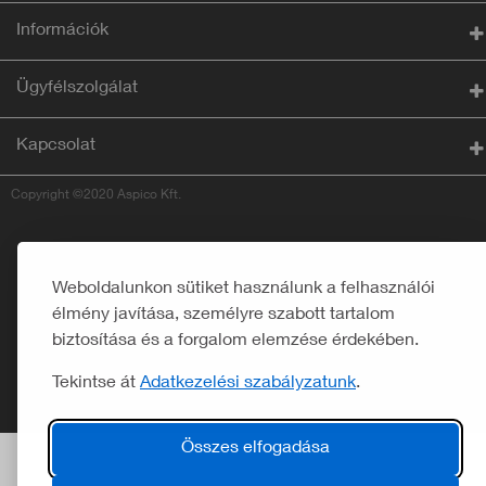
Információk
Ügyfélszolgálat
Kapcsolat
Copyright ©2020 Aspico Kft.
Weboldalunkon sütiket használunk a felhasználói
élmény javítása, személyre szabott tartalom
biztosítása és a forgalom elemzése érdekében.
Tekintse át
Adatkezelési szabályzatunk
.
Összes elfogadása