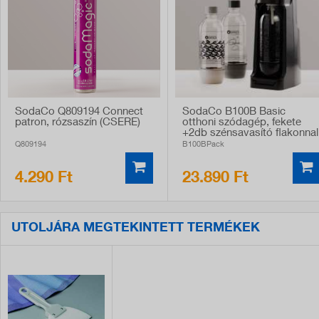
SodaCo Q809194 Connect
SodaCo B100B Basic
patron, rózsaszín (CSERE)
otthoni szódagép, fekete
+2db szénsavasító flakonnal
Q809194
B100BPack
4.290 Ft
23.890 Ft
UTOLJÁRA MEGTEKINTETT TERMÉKEK