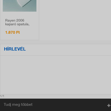
Rayen 2006
kaparó spatula,
műanyag
1.870 Ft
HÍRLEVÉL
1/1
Tudj meg többet