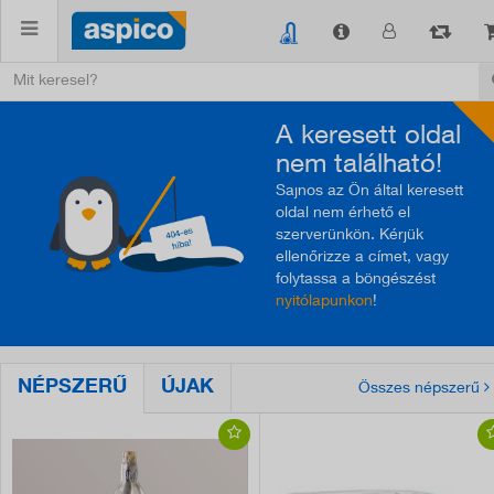
A keresett oldal
nem található!
Sajnos az Ön által keresett
oldal nem érhető el
szerverünkön. Kérjük
ellenőrizze a címet, vagy
folytassa a böngészést
nyitólapunkon
!
NÉPSZERŰ
ÚJAK
Összes népszerű