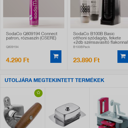
SodaCo Q809194 Connect
SodaCo B100B Basic
patron, rózsaszín (CSERE)
otthoni szódagép, fekete
+2db szénsavasító flakonnal
Q809194
B100BPack
4.290 Ft
23.890 Ft
UTOLJÁRA MEGTEKINTETT TERMÉKEK