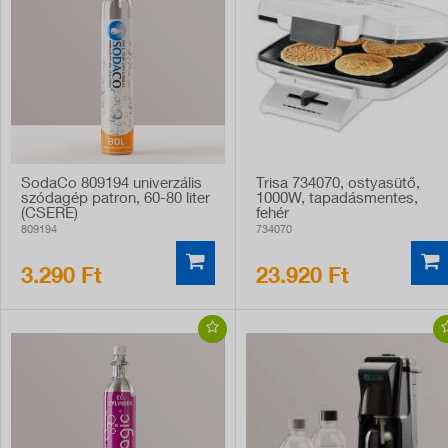
SodaCo 809194 univerzális
Trisa 734070, ostyasütő,
szódagép patron, 60-80 liter
1000W, tapadásmentes,
(CSERE)
fehér
809194
734070
3.290 Ft
23.920 Ft