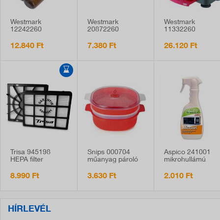
Westmark
Westmark
Westmark
12242260
20872260
11332260
konzervnyitó,
vajtartó,
multifunkciós
profi használatra
rozsdamentes,
zöldségszeletelő
12.840 Ft
7.380 Ft
26.120 Ft
12,8x19 cm
és spirálozó
Trisa 945198
Snips 000704
Aspico 241001
HEPA filter
műanyag pároló
mikrohullámú
945152 álló
edény, 4 liter,
sütő tisztító spray,
porszívóhoz
mikrózható
500 ml
8.990 Ft
3.630 Ft
2.010 Ft
HÍRLEVÉL