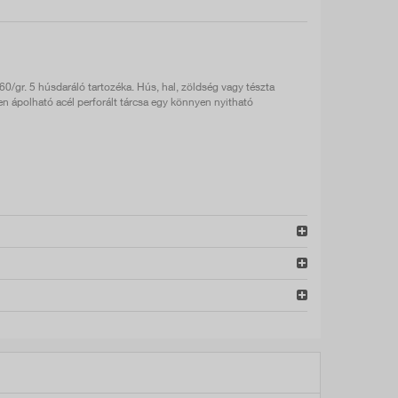
0/gr. 5 húsdaráló tartozéka. Hús, hal, zöldség vagy tészta
en ápolható acél perforált tárcsa egy könnyen nyitható