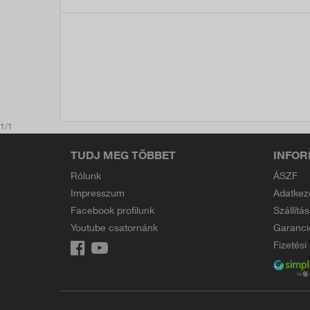
1/1
TUDJ MEG TÖBBET
INFOR
Rólunk
ÁSZF
Impresszum
Adatkez
Facebook profilunk
Szállítás
Youtube csatornánk
Garanci
Fizetés