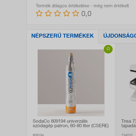
Termék átlagos értékelése - még nem értékelt
0,0
NÉPSZERŰ TERMÉKEK
ÚJDONSÁG
SodaCo 809194 univerzális
Trisa 
szódagép patron, 60-80 liter (CSERE)
tapadá
809194
734070