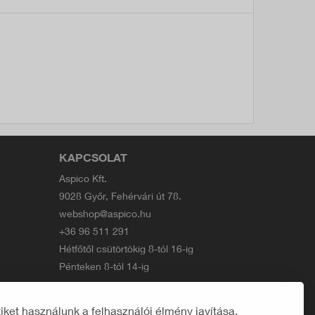
KAPCSOLAT
Aspico Kft.
9028 Győr, Fehérvári út 78.
webshop@aspico.hu
+36 96 511 291
Hétfőtől csütörtökig 8-tól 16-ig
Pénteken 8-tól 14-ig
ket használunk a felhasználói élmény javítása,