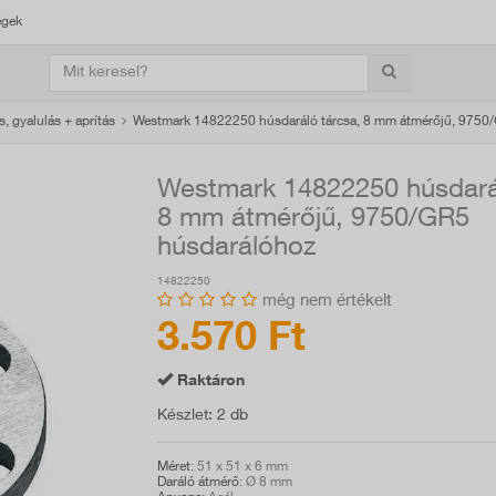
égek
, gyalulás + aprítás
Westmark 14822250 húsdaráló tárcsa, 8 mm átmérőjű, 9750
Westmark 14822250 húsdarál
8 mm átmérőjű, 9750/GR5
húsdarálóhoz
14822250
még nem értékelt
3.570 Ft
Raktáron
Készlet
: 2 db
Méret
: 51 x 51 x 6 mm
Daráló átmérő
: Ø 8 mm