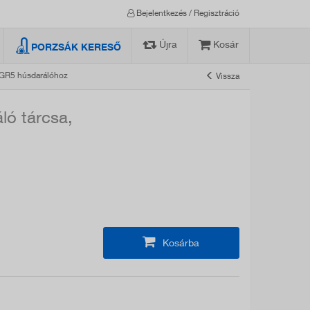
Bejelentkezés / Regisztráció
Újra
Kosár
PORZSÁK KERESŐ
/GR5 húsdarálóhoz
Vissza
ó tárcsa,
Kosárba