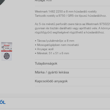
Anyaga
: Acél
Westmark 1482 2250 ø 8 mm húsdaráló rostély
Tartozék rostély a 9750 / GR5-ös típusú húsdarálóhoz.
Az 5-ös méretű perforált csere tárcs aa Westmark 9750226
gyorsan és tisztán darálható vagy aprítható vele. A könny
rögzítőgyűrű segítségével rögzíthető a húsdarálóhoz.
• Tárcsa lyukátmérője: ø 8 mm
• Mosogatógépben nem mosható
• Anyaga: acél
• Méretek: 51 x 51 x 6 mm
Tulajdonságok
Márka / gyártó leírása
Kapcsolódó anyagok
ŐL