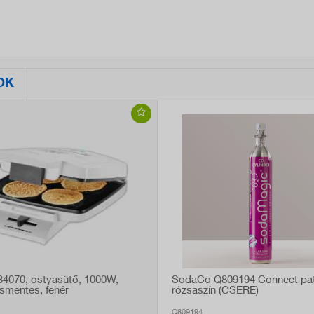
OK
734070, ostyasütő, 1000W,
SodaCo Q809194 Connect pat
smentes, fehér
rózsaszín (CSERE)
Q809194