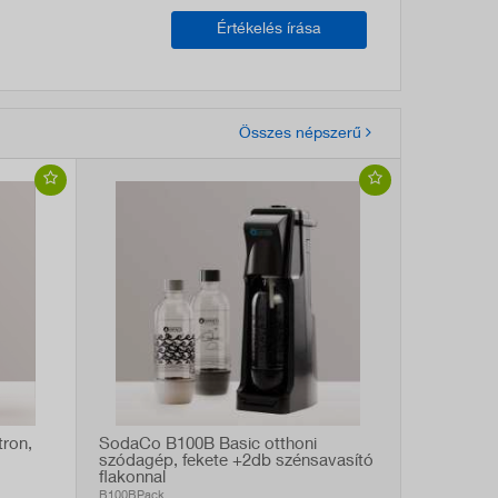
Értékelés írása
Összes népszerű
ron,
SodaCo B100B Basic otthoni
szódagép, fekete +2db szénsavasító
flakonnal
B100BPack