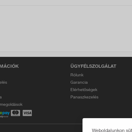
MÁCIÓK
ÜGYFÉLSZOLGÁLAT
Rólunk
elés
Garancia
Elérhetőségek
a
Panaszkezelés
i megoldások
Weboldalunkon süti