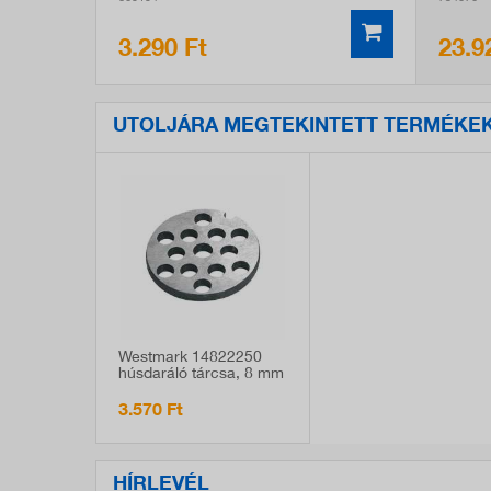
3.290 Ft
23.9
UTOLJÁRA MEGTEKINTETT TERMÉKE
Westmark 14822250
húsdaráló tárcsa, 8 mm
átmérőjű, 9750/GR5
húsdarálóhoz
3.570 Ft
HÍRLEVÉL