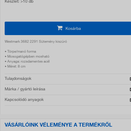
Készlet
: >10 db
Kosárba
Westmark 3682 2291 Sütemény kiszúró
• Törpe/manó forma
• Mosogatógépben mosható
• Anyaga: rozsdamentes acél
• Méret: 8 cm
Tulajdonságok
Márka / gyártó leírása
Kapcsolódó anyagok
VÁSÁRLÓINK VÉLEMÉNYE A TERMÉKRŐL