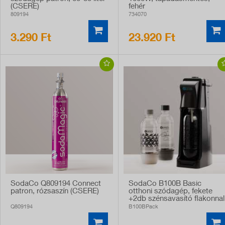
(CSERE)
fehér
809194
734070
3.290 Ft
23.920 Ft
SodaCo Q809194 Connect
SodaCo B100B Basic
patron, rózsaszín (CSERE)
otthoni szódagép, fekete
+2db szénsavasító flakonnal
Q809194
B100BPack