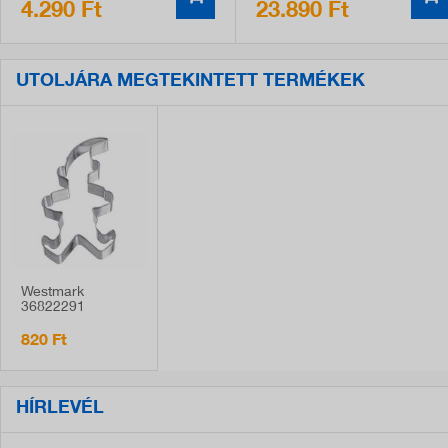
4.290 Ft
23.890 Ft
UTOLJÁRA MEGTEKINTETT TERMÉKEK
Westmark
36822291
sütemény kiszúró,
törpe formájú, 8
820 Ft
cm
HÍRLEVÉL