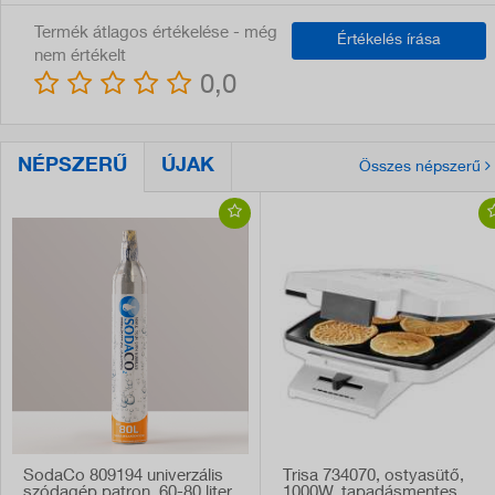
Termék átlagos értékelése - még
Értékelés írása
nem értékelt
0,0
NÉPSZERŰ
ÚJAK
Összes népszerű
SodaCo 809194 univerzális
Trisa 734070, ostyasütő,
szódagép patron, 60-80 liter
1000W, tapadásmentes,