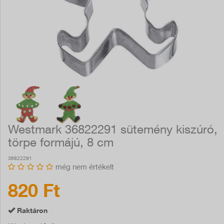
Westmark 36822291 sütemény kiszúró,
törpe formájú, 8 cm
36822291
még nem értékelt
820 Ft
Raktáron