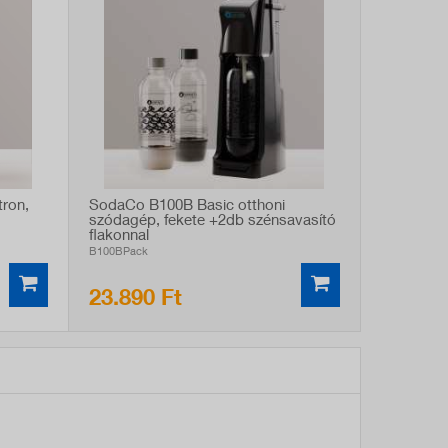
ron,
SodaCo B100B Basic otthoni
szódagép, fekete +2db szénsavasító
flakonnal
B100BPack
23.890 Ft