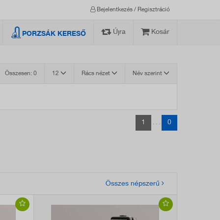
Bejelentkezés / Regisztráció
Újra
Kosár
PORZSÁK KERESŐ
Összesen: 0
12
Rács nézet
Név szerint
1
0
. . .
Összes népszerű