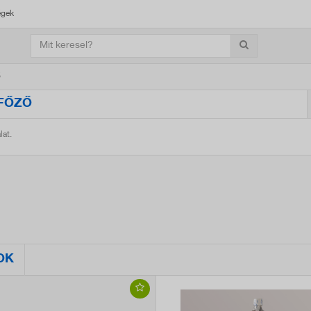
égek
ő
FŐZŐ
lat.
OK