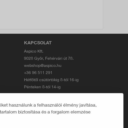
KAPCSOLAT
Aspico Kft.
9028 Győr, Fehérvári út 78.
webshop@aspico.hu
+36 96 511 291
Hétfőtől csütörtökig 8-tól 16-ig
Pénteken 8-tól 14-ig
ket használunk a felhasználói élmény javítása,
Developed by
polcsa
tartalom biztosítása és a forgalom elemzése