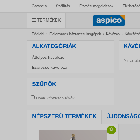
Garancia
Szállítás
Fizetési megoldások
Elérhetős
TERMÉKEK
Főoldal
Elektromos háztartási kisgépek
Kávézás
Kávéfőz
ALKATEGÓRIÁK
KÁVÉ
Átfolyós kávéfőző
Nincs talá
Espresso kávéfőző
SZŰRŐK
Csak készleten lévők
NÉPSZERŰ TERMÉKEK
ÚJDONSÁG