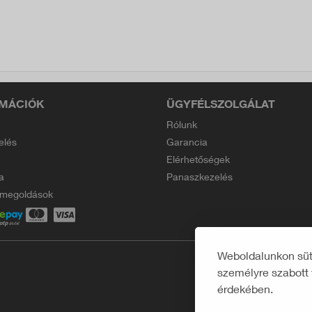
MÁCIÓK
ÜGYFÉLSZOLGÁLAT
Rólunk
elés
Garancia
Elérhetőségek
a
Panaszkezelés
i megoldások
Weboldalunkon süti
személyre szabott 
érdekében.