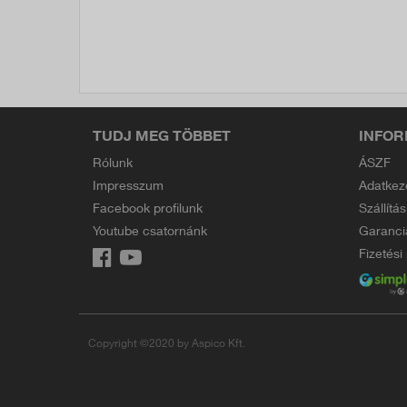
TUDJ MEG TÖBBET
INFOR
Rólunk
ÁSZF
Impresszum
Adatkez
Facebook profilunk
Szállítás
Youtube csatornánk
Garanci
Fizetés
Copyright ©2020 by Aspico Kft.