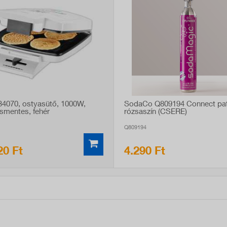
734070, ostyasütő, 1000W,
SodaCo Q809194 Connect pat
smentes, fehér
rózsaszín (CSERE)
Q809194
20 Ft
4.290 Ft