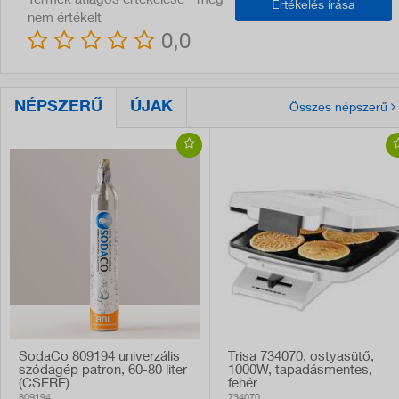
Termék átlagos értékelése - még
Értékelés írása
nem értékelt
0,0
NÉPSZERŰ
ÚJAK
Összes népszerű
SodaCo 809194 univerzális
Trisa 734070, ostyasütő,
szódagép patron, 60-80 liter
1000W, tapadásmentes,
(CSERE)
fehér
809194
734070