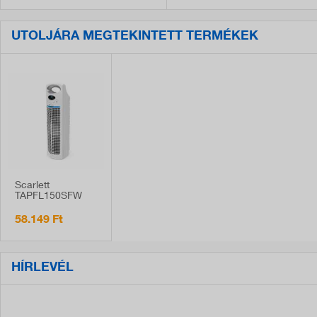
UTOLJÁRA MEGTEKINTETT TERMÉKEK
Scarlett
TAPFL150SFW
légtisztító
készülék, UV
58.149 Ft
lámpával, fehér
HÍRLEVÉL