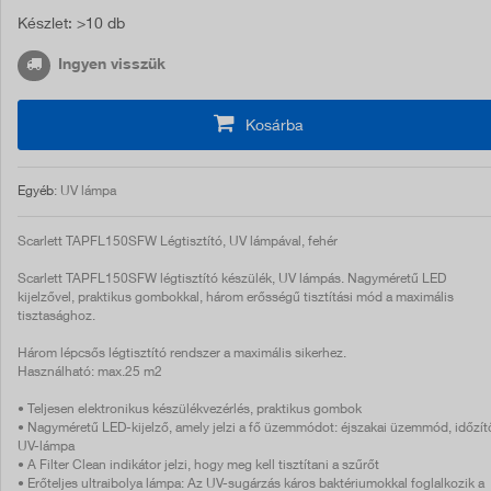
Készlet
: >10 db
Ingyen visszük
Kosárba
Egyéb
: UV lámpa
Scarlett TAPFL150SFW Légtisztító, UV lámpával, fehér
Scarlett TAPFL150SFW légtisztító készülék, UV lámpás. Nagyméretű LED
kijelzővel, praktikus gombokkal, három erősségű tisztítási mód a maximális
tisztasághoz.
Három lépcsős légtisztító rendszer a maximális sikerhez.
Használható: max.25 m2
• Teljesen elektronikus készülékvezérlés, praktikus gombok
• Nagyméretű LED-kijelző, amely jelzi a fő üzemmódot: éjszakai üzemmód, időzít
UV-lámpa
• A Filter Clean indikátor jelzi, hogy meg kell tisztítani a szűrőt
• Erőteljes ultraibolya lámpa: Az UV-sugárzás káros baktériumokkal foglalkozik a