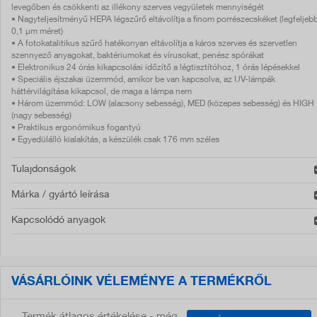
levegőben és csökkenti az illékony szerves vegyületek mennyiségét
• Nagyteljesítményű HEPA légszűrő eltávolítja a finom porrészecskéket (legfeljeb
0,1 μm méret)
• A fotokatalitikus szűrő hatékonyan eltávolítja a káros szerves és szervetlen
szennyező anyagokat, baktériumokat és vírusokat, penész spórákat
• Elektronikus 24 órás kikapcsolási időzítő a légtisztítóhoz, 1 órás lépésekkel
• Speciális éjszakai üzemmód, amikor be van kapcsolva, az UV-lámpák
háttérvilágítása kikapcsol, de maga a lámpa nem
• Három üzemmód: LOW (alacsony sebesség), MED (közepes sebesség) és HIGH
(nagy sebesség)
• Praktikus ergonómikus fogantyú
• Egyedülálló kialakítás, a készülék csak 176 mm széles
Tulajdonságok
Márka / gyártó leírása
Kapcsolódó anyagok
VÁSÁRLÓINK VÉLEMÉNYE A TERMÉKRŐL