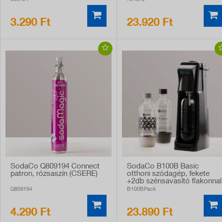
3.290 Ft
23.920 Ft
SodaCo Q809194 Connect
SodaCo B100B Basic
patron, rózsaszín (CSERE)
otthoni szódagép, fekete
+2db szénsavasító flakonnal
Q809194
B100BPack
4.290 Ft
23.890 Ft