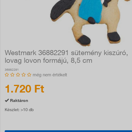
Westmark 36882291 sütemény kiszúró,
lovag lovon formájú, 8,5 cm
36882291
még nem értékelt
1.720 Ft
Raktáron
Készlet
: >10 db