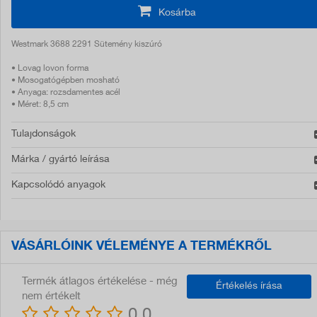
Kosárba
Westmark 3688 2291 Sütemény kiszúró
• Lovag lovon forma
• Mosogatógépben mosható
• Anyaga: rozsdamentes acél
• Méret: 8,5 cm
Tulajdonságok
Márka / gyártó leírása
Kapcsolódó anyagok
VÁSÁRLÓINK VÉLEMÉNYE A TERMÉKRŐL
Termék átlagos értékelése - még
Értékelés írása
nem értékelt
0,0