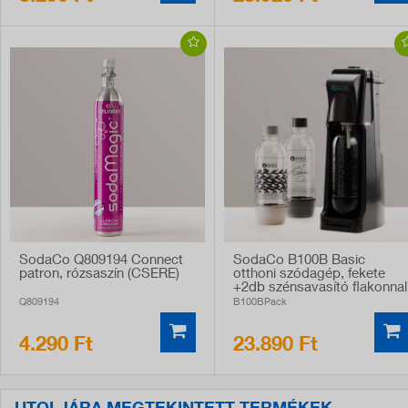
SodaCo Q809194 Connect
SodaCo B100B Basic
patron, rózsaszín (CSERE)
otthoni szódagép, fekete
+2db szénsavasító flakonnal
Q809194
B100BPack
4.290 Ft
23.890 Ft