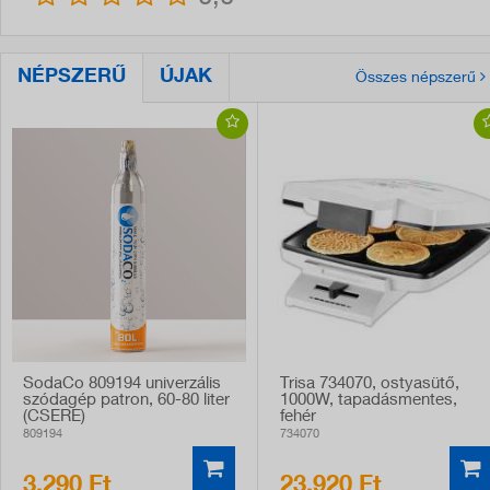
NÉPSZERŰ
ÚJAK
Összes népszerű
SodaCo 809194 univerzális
Trisa 734070, ostyasütő,
szódagép patron, 60-80 liter
1000W, tapadásmentes,
(CSERE)
fehér
809194
734070
3.290 Ft
23.920 Ft