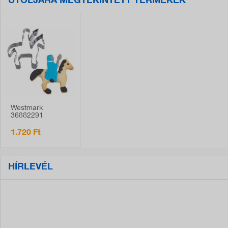
UTOLJÁRA MEGTEKINTETT TERMÉKEK
Westmark
36882291
sütemény kiszúró,
lovag lovon
1.720 Ft
formájú, 8,5 cm
HÍRLEVÉL